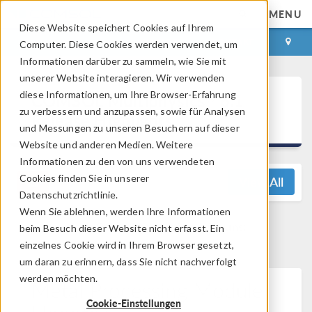
MENU
Diese Website speichert Cookies auf Ihrem
ANMELDEN
KONTAKT
Computer. Diese Cookies werden verwendet, um
Informationen darüber zu sammeln, wie Sie mit
unserer Website interagieren. Wir verwenden
®
diese Informationen, um Ihre Browser-Erfahrung
COMSOL Multiphysics
6.1
zu verbessern und anzupassen, sowie für Analysen
Release Highlights
und Messungen zu unseren Besuchern auf dieser
Website und anderen Medien. Weitere
Informationen zu den von uns verwendeten
Cookies finden Sie in unserer
View All
Datenschutzrichtlinie.
Wenn Sie ablehnen, werden Ihre Informationen
Noch Fragen? Kontaktieren Sie uns:
beim Besuch dieser Website nicht erfasst. Ein
support@comsol.com
einzelnes Cookie wird in Ihrem Browser gesetzt,
um daran zu erinnern, dass Sie nicht nachverfolgt
werden möchten.
Metal Processing Module
Cookie-Einstellungen