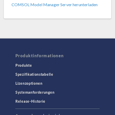
COMSOL Model Manager Server herunterladen
COMSOL 6.2 Update 1
(6.2.0.290)
COMSOL 6.2
(6.2.0.278)
COMSOL 6.1 Update 2.1
(6.1.0.357)
COMSOL 6.1 Update 2
(6.1.0.346)
COMSOL 6.1 Update 1
(6.1.0.282)
Produktinformationen
COMSOL 6.1
(6.1.0.252)
Produkte
Spezifikationstabelle
COMSOL 6.0 Update 2
(6.0.0.405)
Lizenzoptionen
COMSOL 6.0 Update 1
(6.0.0.354)
Systemanforderungen
COMSOL 6.0 Update 0
(6.0.0.318)
Release-Historie
COMSOL 6.0
(6.0.0.312)