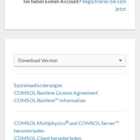
Sie haben keinen Account?
Registrieren Sie sich
jetzt
Download Version
COMSOL 6.4
Systemanforderungen
COMSOL Runtime License Agreement
COMSOL 6.3
COMSOL Runtime™ Information
COMSOL 6.2 Update 4
(6.2.0.658)
®
COMSOL Multiphysics
und COMSOL Server™
COMSOL 6.2 Update 3
(6.2.0.415)
herunterladen
COMSOL Client herunterladen
COMSOL 6.2 Update 2
(6.2.0.339)