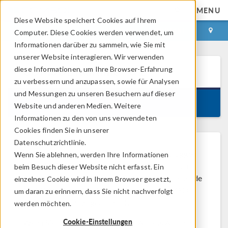
MENU
Diese Website speichert Cookies auf Ihrem
ANMELDEN
KONTAKT
Computer. Diese Cookies werden verwendet, um
Informationen darüber zu sammeln, wie Sie mit
unserer Website interagieren. Wir verwenden
diese Informationen, um Ihre Browser-Erfahrung
COMSOL Runtime™
6.2
zu verbessern und anzupassen, sowie für Analysen
und Messungen zu unseren Besuchern auf dieser
Version 6.2.0.658, April 29, 2025
Website und anderen Medien. Weitere
Informationen zu den von uns verwendeten
Cookies finden Sie in unserer
Datenschutzrichtlinie.
Um COMSOL Runtime™ herunterzuladen, loggen
Wenn Sie ablehnen, werden Ihre Informationen
Sie sich bitte in Ihren COMSOL Access Account
beim Besuch dieser Website nicht erfasst. Ein
ein. Sie benötigen eine unter Subskription stehende
einzelnes Cookie wird in Ihrem Browser gesetzt,
COMSOL Compiler-Lizenz, die Ihrem COMSOL
um daran zu erinnern, dass Sie nicht nachverfolgt
Access Account zugeordnet ist.
werden möchten.
Cookie-Einstellungen
Wenn Sie noch keinen COMSOL Access Account