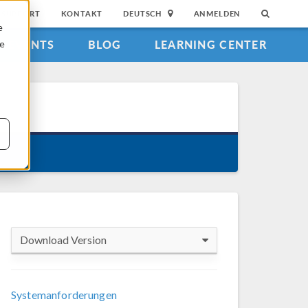
SUPPORT
KONTAKT
DEUTSCH
ANMELDEN
e
EVENTS
BLOG
LEARNING CENTER
ie
Download Version
COMSOL 6.4
Systemanforderungen