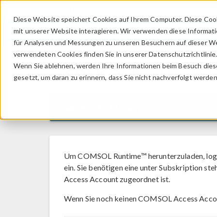
Diese Website speichert Cookies auf Ihrem Computer. Diese Coo
mit unserer Website interagieren. Wir verwenden diese Informat
für Analysen und Messungen zu unseren Besuchern auf dieser We
verwendeten Cookies finden Sie in unserer Datenschutzrichtlinie
Wenn Sie ablehnen, werden Ihre Informationen beim Besuch dieser
COMSOL Runtime™
6
gesetzt, um daran zu erinnern, dass Sie nicht nachverfolgt werde
Version 6.4.0.429, May 29, 2026
Um COMSOL Runtime™ herunterzuladen, logge
ein. Sie benötigen eine unter Subskription
Access Account zugeordnet ist.
Wenn Sie noch keinen COMSOL Access Acco