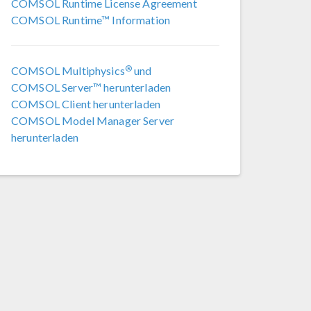
COMSOL Runtime License Agreement
COMSOL 6.3
COMSOL Runtime™ Information
COMSOL 6.2 Update 4
(6.2.0.658)
®
COMSOL Multiphysics
und
COMSOL 6.2 Update 3
(6.2.0.415)
COMSOL Server™ herunterladen
COMSOL Client herunterladen
COMSOL 6.2 Update 2
(6.2.0.339)
COMSOL Model Manager Server
COMSOL 6.2 Update 1
(6.2.0.290)
herunterladen
COMSOL 6.2
(6.2.0.278)
COMSOL 6.1 Update 2.1
(6.1.0.357)
COMSOL 6.1 Update 2
(6.1.0.346)
COMSOL 6.1 Update 1
(6.1.0.282)
COMSOL 6.1
(6.1.0.252)