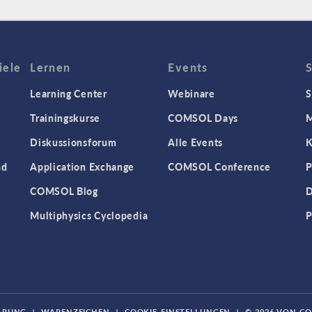
iele
Lernen
Events
Learning Center
Webinare
S
Trainingskurse
COMSOL Days
M
Diskussionsforum
Alle Events
K
nd
Application Exchange
COMSOL Conference
P
COMSOL Blog
D
Multiphysics Cyclopedia
P
ÄRUNG
|
WARENZEICHEN
|
COOKIE-EINSTELLUNGEN
|
© 2026 VON C