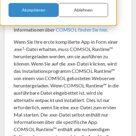
bereitgestellt, einem globalen Anbieter von
Simulationssoftware für Produktdesign und
Akzeptieren
Ablehnen
Forschung für technische Unternehmen,
Forschungslabore und Universitäten. Weitere
Informationen über
COMSOL finden Sie hier
.
Wenn Sie Ihre erste kompilierte App in Form einer
1
.exe
-Datei erhalten, muss COMSOL Runtime™
heruntergeladen werden, um sie ausführen zu
können. Wenn Sie auf die .exe-Datei klicken, wird
das Installationsprogramm COMSOL Runtime™
von einem von COMSOL gehosteten Webserver
heruntergeladen. Wenn COMSOL Runtime™ in die
ausführbare Datei eingebettet ist, wird sie
alternativ entpackt und installiert. Dies ist nur
erforderlich, wenn Sie eine .exe-Datei zum ersten
Mal starten. Die .exe-Datei selbst enthält nur
Informationen über die spezifische App.
COMSOL Runtime™ enthält alle notwendigen