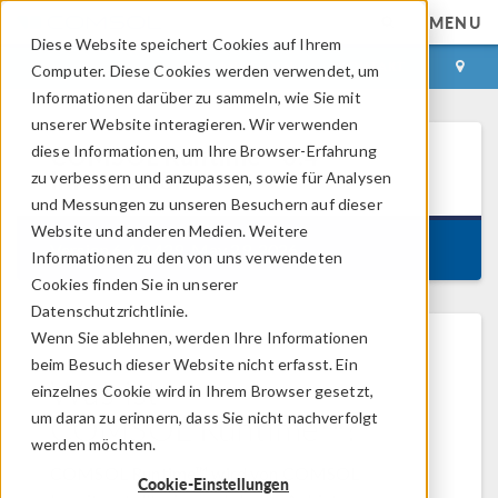
MENU
Diese Website speichert Cookies auf Ihrem
ANMELDEN
KONTAKT
Computer. Diese Cookies werden verwendet, um
Informationen darüber zu sammeln, wie Sie mit
unserer Website interagieren. Wir verwenden
diese Informationen, um Ihre Browser-Erfahrung
COMSOL Runtime™
6.4
Information
zu verbessern und anzupassen, sowie für Analysen
und Messungen zu unseren Besuchern auf dieser
Website und anderen Medien. Weitere
Version 6.4.0.429, May 29, 2026
Informationen zu den von uns verwendeten
Cookies finden Sie in unserer
Datenschutzrichtlinie.
Wenn Sie ablehnen, werden Ihre Informationen
beim Besuch dieser Website nicht erfasst. Ein
Was ist
einzelnes Cookie wird in Ihrem Browser gesetzt,
COMSOL Runtime™?
um daran zu erinnern, dass Sie nicht nachverfolgt
werden möchten.
COMSOL Runtime™ wird von COMSOL
Cookie-Einstellungen