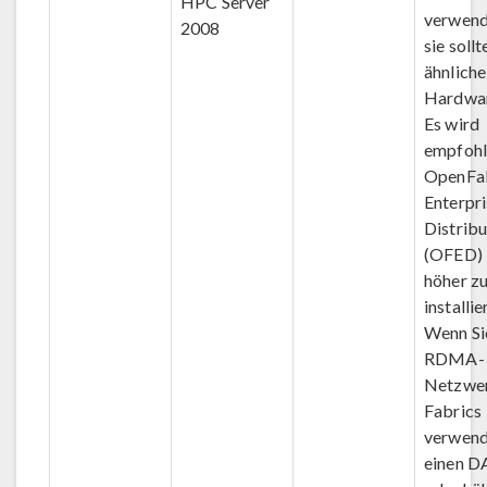
HPC Server
verwend
2008
sie sollt
ähnliche
Hardwar
Es wird
empfohl
OpenFa
Enterpri
Distribu
(OFED) 
höher z
installie
Wenn Si
RDMA-
Netzwer
Fabrics
verwend
einen D