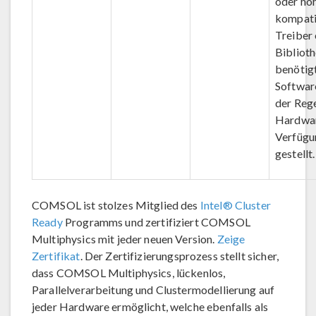
oder hö
kompati
Treiber
Bibliot
benötigt
Software
der Rege
Hardwar
Verfügu
gestellt.
COMSOL ist stolzes Mitglied des
Intel® Cluster
Ready
Programms und zertifiziert COMSOL
Multiphysics mit jeder neuen Version.
Zeige
Zertifikat
. Der Zertifizierungsprozess stellt sicher,
dass COMSOL Multiphysics, lückenlos,
Parallelverarbeitung und Clustermodellierung auf
jeder Hardware ermöglicht, welche ebenfalls als