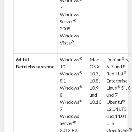
Windows
7
Windows
®
Server
2008
Windows
®
Vista
®
®
64-bit
Windows
Mac
Debian
5,
Betriebssysteme
10
OS X
6, 7 und 8
®
®
Windows
10.7,
Red Hat
8.1
10.8,
Enterprise
®
®
1
Windows
10.9
Linux
5
, 6
8
und
und 7
®
®
Windows
10.10
Ubuntu
7
12.04 LTS
Windows
und 14.04
®
Server
LTS
®
2012 R2
OpenSUSE