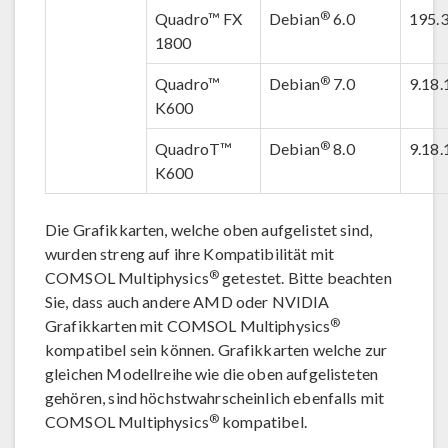
®
Quadro™ FX
Debian
6.0
195.
1800
®
Quadro™
Debian
7.0
9.18.
K600
®
QuadroT™
Debian
8.0
9.18.
K600
Die Grafikkarten, welche oben aufgelistet sind,
wurden streng auf ihre Kompatibilität mit
®
COMSOL Multiphysics
getestet. Bitte beachten
Sie, dass auch andere AMD oder NVIDIA
®
Grafikkarten mit COMSOL Multiphysics
kompatibel sein können. Grafikkarten welche zur
gleichen Modellreihe wie die oben aufgelisteten
gehören, sind höchstwahrscheinlich ebenfalls mit
®
COMSOL Multiphysics
kompatibel.