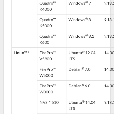
®
Quadro™
Windows
7
9.18.
K4000
®
Quadro™
Windows
8
9.18.
K5000
®
Quadro™
Windows
8.1
9.18.
K600
®
®
Linux
*
FirePro™
Ubuntu
12.04
14.3
V5900
LTS
®
FirePro™
Debian
7.0
14.3
W5000
®
FirePro™
Debian
6.0
14.3
W8000
®
NVS™ 510
Ubuntu
14.04
9.18.
LTS