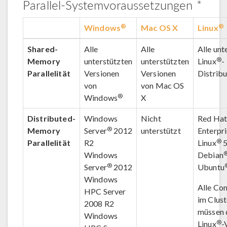
Parallel-Systemvoraussetzungen
*
®
®
Windows
Mac OS X
Linux
Shared-
Alle
Alle
Alle unt
®
Memory
unterstützten
unterstützten
Linux
-
Parallelität
Versionen
Versionen
Distrib
von
von Mac OS
®
Windows
X
Distributed-
Windows
Nicht
Red Ha
®
Memory
Server
2012
unterstützt
Enterpr
®
Parallelität
R2
Linux
5
Windows
Debian
®
Server
2012
Ubuntu
Windows
Alle Co
HPC Server
im Clust
2008 R2
müssen 
Windows
®
Linux
-