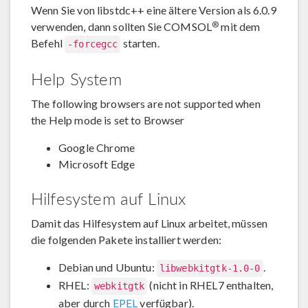
Wenn Sie von libstdc++ eine ältere Version als 6.0.9
®
verwenden, dann sollten Sie COMSOL
mit dem
Befehl
starten.
-forcegcc
Help System
The following browsers are not supported when
the Help mode is set to Browser
Google Chrome
Microsoft Edge
Hilfesystem auf Linux
Damit das Hilfesystem auf Linux arbeitet, müssen
die folgenden Pakete installiert werden:
Debian und Ubuntu:
.
libwebkitgtk-1.0-0
RHEL:
(nicht in RHEL7 enthalten,
webkitgtk
aber durch
EPEL
verfügbar).