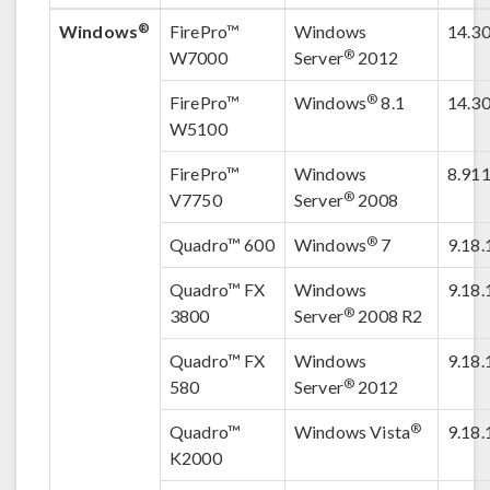
®
Windows
FirePro™
Windows
14.3
®
W7000
Server
2012
®
FirePro™
Windows
8.1
14.3
W5100
FirePro™
Windows
8.911
®
V7750
Server
2008
®
Quadro™ 600
Windows
7
9.18.
Quadro™ FX
Windows
9.18.
®
3800
Server
2008 R2
Quadro™ FX
Windows
9.18.
®
580
Server
2012
®
Quadro™
Windows Vista
9.18.
K2000