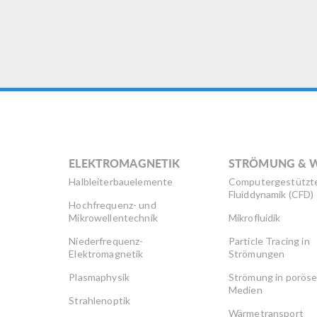
ELEKTROMAGNETIK
STRÖMUNG & 
Halbleiterbauelemente
Computergestützt
Fluiddynamik (CFD)
Hochfrequenz- und
Mikrowellentechnik
Mikrofluidik
Niederfrequenz-
Particle Tracing in
Elektromagnetik
Strömungen
Plasmaphysik
Strömung in porös
Medien
Strahlenoptik
Wärmetransport