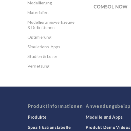
Modellierung
COMSOL NOW
Materialien
Modellierungswerkzeuge
& Definitionen
Optimierung
Simulations-Apps
Studien & Löser
Vernetzung
Produktinformationen
Anwendungsbeisp
Produkte
Modelle und Apps
Spezifikationstabelle
Produkt Demo Videos