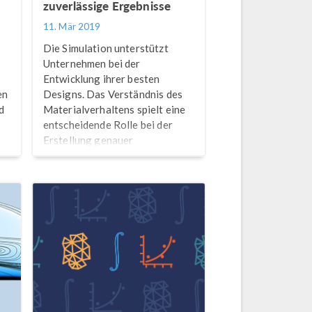
zuverlässige Ergebnisse
11. Mär 2019
Die Simulation unterstützt
Unternehmen bei der
Entwicklung ihrer besten
en
Designs. Das Verständnis des
d
Materialverhaltens spielt eine
entscheidende Rolle bei der
Erstellung genauer
Simulationen. Hier erfahren Sie,
wie Veryst Tests und FSI-
Simulationen kombiniert.