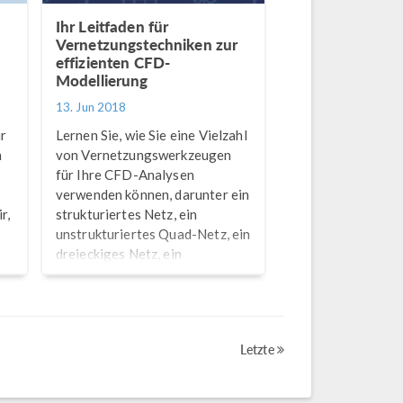
Ihr Leitfaden für
Vernetzungstechniken zur
effizienten CFD-
Modellierung
13. Jun 2018
ir
Lernen Sie, wie Sie eine Vielzahl
n
von Vernetzungswerkzeugen
für Ihre CFD-Analysen
verwenden können, darunter ein
r,
strukturiertes Netz, ein
r
unstrukturiertes Quad-Netz, ein
dreieckiges Netz, ein
tetraedrisches Netz, ein
extrudiertes Netz, ein
Randschichtnetz und weitere.
Letzte