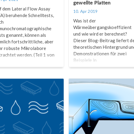
gewellte Platten
f dem Lateral Flow Assay
10. Apr 2019
FA) beruhende Schnelltests,
Was ist der
ch
Wärmeübergangskoeffizient
munochromatographische
und wie wird er berechnet?
sts genannt, können als
Dieser Blog-Beitrag liefert d
mlich fortschrittliche, aber
theoretischen Hintergrund un
hr robuste Mikrolabore
Demonstrationen für zwei
trachtet werden. (Teil 1 von
Beispiele in
®
COMSOL Multiphysics
.