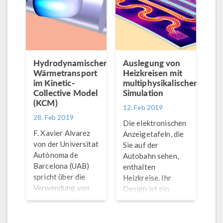
®
COMSOL Multiphysics
.
Ihren Modellen
berücksichtigen
können.
Hydrodynamischer
Auslegung von
Wärmetransport
Heizkreisen mit
im Kinetic-
multiphysikalischer
Collective Model
Simulation
(KCM)
12. Feb 2019
28. Feb 2019
Die elektronischen
F. Xavier Alvarez
Anzeigetafeln, die
von der Universitat
Sie auf der
Autònoma de
Autobahn sehen,
Barcelona (UAB)
enthalten
spricht über die
Heizkreise. Ihr
Verwendung von
Design ist ein
®
COMSOL Multiphysics
echtes
zur Modellierung
multiphysikalisches
des
Problem, das