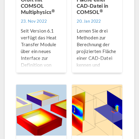
COMSOL
CAD-Datei in
®
®
Multiphysics
COMSOL
23. Nov 2022
20. Jan 2022
Seit Version 6.1
Lernen Sie drei
verfügt das Heat
Methoden zur
Transfer Module
Berechnung der
über ein neues
projizierten Fläche
Interface zur
einer CAD-Datei
Definition von
kennen und
Satellitenbahnen
erfahren Sie, wann
und -
Sie welche
ausrichtungen,
verwenden sollten.
Bahnmanövern und
unterschiedlichen
Planeteneigenschaften.