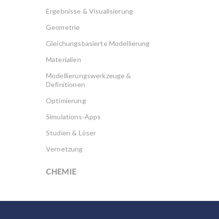
Ergebnisse & Visualisierung
Geometrie
Gleichungsbasierte Modellierung
Materialien
Modellierungswerkzeuge &
Definitionen
Optimierung
Simulations-Apps
Studien & Löser
Vernetzung
CHEMIE
Akku Design
Brennstoffzellen & Elektrolyseure
Elektrochemie