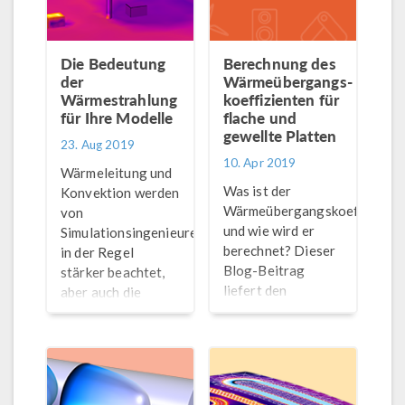
berücksichtigen?
Designprozess für
eine
Zugkomponente
Die Bedeutung
Berechnung des
beschleunigen…
der
Wärmeübergangs-
Wärmestrahlung
koeffizienten für
für Ihre Modelle
flache und
gewellte Platten
23. Aug 2019
10. Apr 2019
Wärmeleitung und
Was ist der
Konvektion werden
Wärmeübergangskoeffizient
von
und wie wird er
Simulationsingenieuren
berechnet? Dieser
in der Regel
Blog-Beitrag
stärker beachtet,
liefert den
aber auch die
theoretischen
Strahlung spielt
Hintergrund und
eine wichtige Rolle.
Demonstrationen
Erfahren Sie, wie
für zwei Beispiele
(und warum) Sie die
in
Wärmestrahlung in