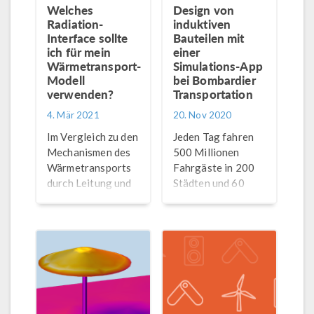
Welches
Design von
Radiation-
induktiven
Interface sollte
Bauteilen mit
ich für mein
einer
Wärmetransport-
Simulations-App
Modell
bei Bombardier
verwenden?
Transportation
4. Mär 2021
20. Nov 2020
Im Vergleich zu den
Jeden Tag fahren
Mechanismen des
500 Millionen
Wärmetransports
Fahrgäste in 200
durch Leitung und
Städten und 60
Konvektion hat der
Ländern mit einem
Wärmetransport
Zug, der mit
durch Strahlung
Produkten von
einzigartige
Bombardier
Eigenschaften. Wie
Transportation
sollten Sie die
ausgestattet ist.
Strahlung in Ihren
Erfahren Sie, wie
Wärmetransportmodellen
Apps den