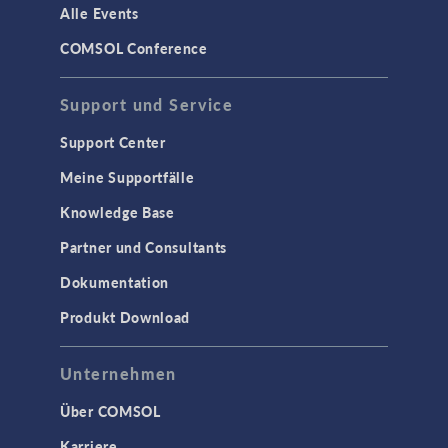
Strukturdynamik
Alle Events
Strukturmechanik
COMSOL Conference
WISSENSCHAFT AKTUELL
Support und Service
TAGS
Support Center
Meine Supportfälle
Knowledge Base
3D-Druck
Partner und Consultants
AC/DC Module
Dokumentation
Acoustics Module
Produkt Download
Ausgewählte Wissenschaftler
Battery Design Module
Unternehmen
Bioengineering
Über COMSOL
CFD Module
Karriere