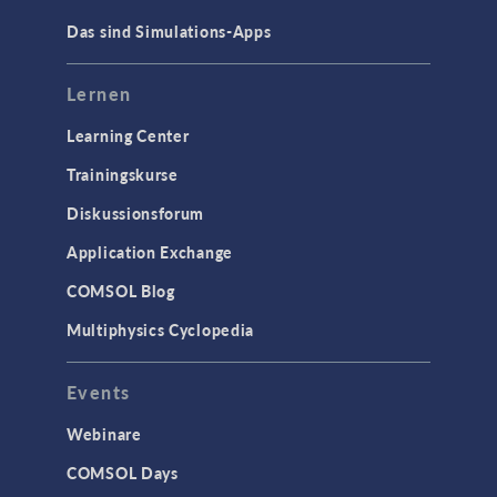
CAD-Import & LiveLink-Produkte für
Das sind Simulations-Apps
CAD
STRÖMUNG & WÄRME
Lernen
Computergestützte Fluiddynamik
Learning Center
(CFD)
Trainingskurse
Mikrofluidik
Particle Tracing in Strömungen
Diskussionsforum
Strömung in porösen Medien
Application Exchange
Wärmetransport
COMSOL Blog
Multiphysics Cyclopedia
STRUKTURMECHANIK &
AKUSTIK
Events
Akustik & Schwingungen
Materialmodelle
Webinare
MEMS & Piezoelektrische Elemente
COMSOL Days