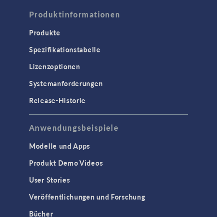
Produktinformationen
Korrosion und Korrosionsschutz
Verfahrenstechnik
Produkte
Spezifikationstabelle
COMSOL NOW
Lizenzoptionen
ELEKTROMAGNETIK
Systemanforderungen
Halbleiterbauelemente
Release-Historie
Hochfrequenz- und
Mikrowellentechnik
Niederfrequenz-Elektromagnetik
Anwendungsbeispiele
Plasmaphysik
Modelle und Apps
Strahlenoptik
Produkt Demo Videos
Verfolgung geladenener Teilchen
User Stories
Wellenoptik
Veröffentlichungen und Forschung
SCHNITTSTELLEN
Bücher