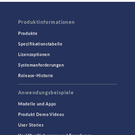
Brennstoffzellen & Elektrolyseure
Elektrochemie
Produktinformationen
Korrosion und Korrosionsschutz
Verfahrenstechnik
Produkte
Spezifikationstabelle
COMSOL NOW
Lizenzoptionen
ELEKTROMAGNETIK
Systemanforderungen
Halbleiterbauelemente
Release-Historie
Hochfrequenz- und
Mikrowellentechnik
Niederfrequenz-Elektromagnetik
Anwendungsbeispiele
Plasmaphysik
Modelle und Apps
Strahlenoptik
Produkt Demo Videos
Verfolgung geladenener Teilchen
User Stories
Wellenoptik