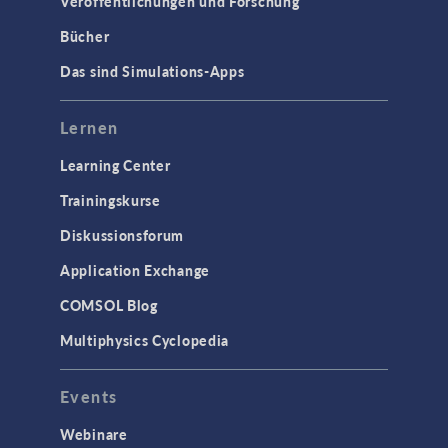
Veröffentlichungen und Forschung
SCHNITTSTELLEN
Bücher
CAD-Import & LiveLink-Produkte für
Das sind Simulations-Apps
CAD
STRÖMUNG & WÄRME
Lernen
Computergestützte Fluiddynamik
Learning Center
(CFD)
Trainingskurse
Mikrofluidik
Particle Tracing in Strömungen
Diskussionsforum
Strömung in porösen Medien
Application Exchange
Wärmetransport
COMSOL Blog
Multiphysics Cyclopedia
STRUKTURMECHANIK &
AKUSTIK
Events
Akustik & Schwingungen
Materialmodelle
Webinare