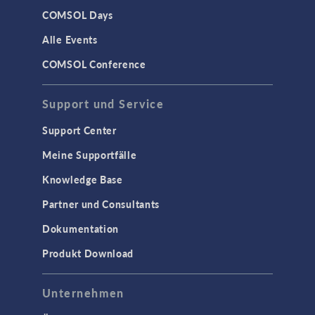
MEMS & Piezoelektrische Elemente
COMSOL Days
Strukturdynamik
Alle Events
Strukturmechanik
COMSOL Conference
WISSENSCHAFT AKTUELL
Support und Service
TAGS
Support Center
Meine Supportfälle
Knowledge Base
3D-Druck
Partner und Consultants
AC/DC Module
Dokumentation
Acoustics Module
Produkt Download
Ausgewählte Wissenschaftler
Battery Design Module
Unternehmen
Bioengineering