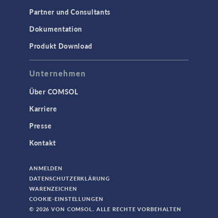
Partner und Consultants
AC/DC Module
Dokumentation
Acoustics Module
Produkt Download
Ausgewählte Wissenschaftler
Battery Design Module
Unternehmen
Bioengineering
Über COMSOL
CFD Module
Karriere
Chemical Reaction Engineering Module
Presse
Corrosion Module
Kontakt
Electrochemistry Module
Fatigue Module
ANMELDEN
Fuel Cell & Electrolyzer Module
DATENSCHUTZERKLÄRUNG
WARENZEICHEN
Geomechanics Module
COOKIE-EINSTELLUNGEN
Granular Flow Module
© 2026 VON COMSOL. ALLE RECHTE VORBEHALTEN