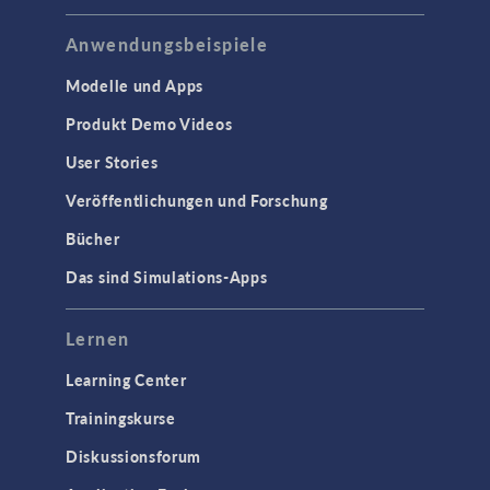
Mikrowellentechnik
Niederfrequenz-Elektromagnetik
Anwendungsbeispiele
Plasmaphysik
Modelle und Apps
Strahlenoptik
Produkt Demo Videos
Verfolgung geladenener Teilchen
User Stories
Wellenoptik
Veröffentlichungen und Forschung
SCHNITTSTELLEN
Bücher
CAD-Import & LiveLink-Produkte für
Das sind Simulations-Apps
CAD
STRÖMUNG & WÄRME
Lernen
Computergestützte Fluiddynamik
Learning Center
(CFD)
Trainingskurse
Mikrofluidik
Particle Tracing in Strömungen
Diskussionsforum