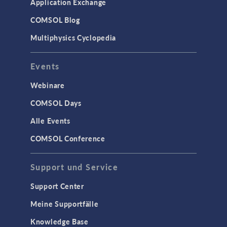
Strömung in porösen Medien
Application Exchange
Wärmetransport
COMSOL Blog
Multiphysics Cyclopedia
STRUKTURMECHANIK &
AKUSTIK
Events
Akustik & Schwingungen
Materialmodelle
Webinare
MEMS & Piezoelektrische Elemente
COMSOL Days
Strukturdynamik
Alle Events
Strukturmechanik
COMSOL Conference
WISSENSCHAFT AKTUELL
Support und Service
TAGS
Support Center
Meine Supportfälle
Knowledge Base
3D-Druck