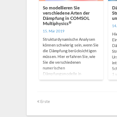
So modellieren Sie
Dä
verschiedene Arten der
St
Dämpfung in COMSOL
un
®
Multiphysics
14
15. Mär 2019
Hi
Strukturdynamische Analysen
Ei
können schwierig sein, wenn Sie
Dä
die Dämpfung berücksichtigen
St
müssen. Hier erfahren Sie, wie
Ur
Sie die verschiedenen
in
numerischen
Sc
Dämpfungsmodelle in
1 
®
COMSOL Multiphysics
verwenden können. Teil 2 von 3.
Erste