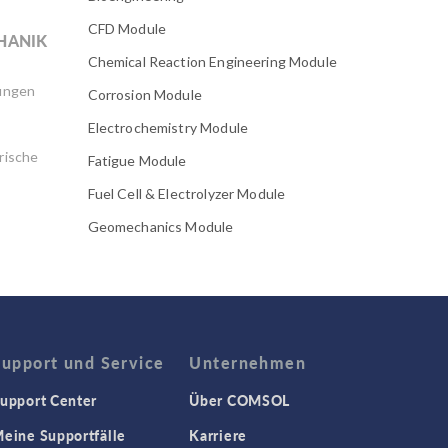
CFD Module
HANIK
Chemical Reaction Engineering Module
ungen
Corrosion Module
Electrochemistry Module
rische
Fatigue Module
Fuel Cell & Electrolyzer Module
Geomechanics Module
Granular Flow Module
Heat Transfer Module
IoT
Konferenz
Support und Service
Unternehmen
Lebensmittelwissenschaft
upport Center
Über COMSOL
MEMS Module
eine Supportfälle
Karriere