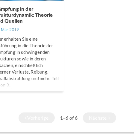
mpfung in der
rukturdynamik: Theorie
d Quellen
. Mär 2019
er erhalten Sie eine
nführung in die Theorie der
mpfung in schwingenden
rukturen sowie in deren
sachen, einschließlich
terner Verluste, Reibung,
hallabstrahlung und mehr. Teil
von 3.
Vorherige
1–6
6
Nächste
of