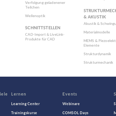
Verfolgung geladenener
Teilchen
STRUKTURMEC
Wellenoptik
& AKUSTIK
Akustik & Schwing
SCHNITTSTELLEN
Materialmodelle
CAD-Import & LiveLink-
Produkte für CAD
MEMS & Piezoelekt
Elemente
Strukturdynamik
Strukturmechanik
WISSENSCHAFT
AKTUELL
iele
Lernen
Events
Learning Center
Webinare
S
Trainingskurse
COMSOL Days
M