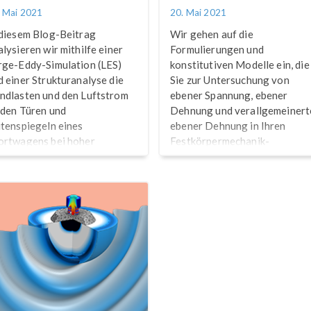
. Mai 2021
20. Mai 2021
 diesem Blog-Beitrag
Wir gehen auf die
alysieren wir mithilfe einer
Formulierungen und
rge-Eddy-Simulation (LES)
konstitutiven Modelle ein, die
d einer Strukturanalyse die
Sie zur Untersuchung von
ndlasten und den Luftstrom
ebener Spannung, ebener
 den Türen und
Dehnung und verallgemeinert
itenspiegeln eines
ebener Dehnung in Ihren
ortwagens bei hoher
Festkörpermechanik-
schwindigkeit.
Anwendungen verwenden
können.