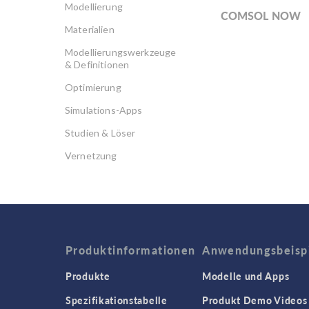
Modellierung
COMSOL NOW
Materialien
Modellierungswerkzeuge
& Definitionen
Optimierung
Simulations-Apps
Studien & Löser
Vernetzung
Produktinformationen
Anwendungsbeisp
Produkte
Modelle und Apps
Spezifikationstabelle
Produkt Demo Videos