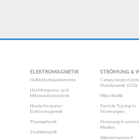
ELEKTROMAGNETIK
STRÖMUNG & 
Halbleiterbauelemente
Computergestützt
Fluiddynamik (CFD)
Hochfrequenz- und
Mikrowellentechnik
Mikrofluidik
Niederfrequenz-
Particle Tracing in
Elektromagnetik
Strömungen
Plasmaphysik
Strömung in porös
Medien
Strahlenoptik
Wärmetransport