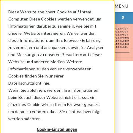
MENU
Diese Website speichert Cookies auf Ihrem
ANMELDEN
KONTAKT
Computer. Diese Cookies werden verwendet, um
Informationen darüber zu sammeln, wie Sie mit
unserer Website interagieren. Wir verwenden
diese Informationen, um Ihre Browser-Erfahrung
zu verbessern und anzupassen, sowie für Analysen
und Messungen zu unseren Besuchern auf dieser
Website und anderen Medien. Weitere
Informationen zu den von uns verwendeten
Cookies finden Sie in unserer
COMSOL Blog
Datenschutzrichtlinie.
Wie werte ich singuläre
Wenn Sie ablehnen, werden Ihre Informationen
beim Besuch dieser Website nicht erfasst. Ein
Spannungsfelder aus?
einzelnes Cookie wird in Ihrem Browser gesetzt,
um daran zu erinnern, dass Sie nicht nachverfolgt
Von
Henrik Sönnerlind
werden möchten.
21. Mär 2024
Cookie-Einstellungen