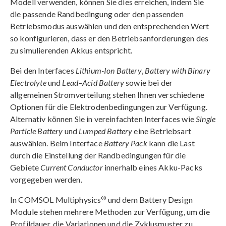
Modell verwenden, können Sie dies erreichen, indem Sie
die passende Randbedingung oder den passenden
Betriebsmodus auswählen und den entsprechenden Wert
so konfigurieren, dass er den Betriebsanforderungen des
zu simulierenden Akkus entspricht.
Bei den Interfaces
Lithium-Ion Battery
,
Battery with Binary
Electrolyte
und
Lead–Acid Battery
sowie bei der
allgemeinen Stromverteilung stehen Ihnen verschiedene
Optionen für die Elektrodenbedingungen zur Verfügung.
Alternativ können Sie in vereinfachten Interfaces wie
Single
Particle Battery
und
Lumped Battery
eine Betriebsart
auswählen. Beim Interface
Battery Pack
kann die Last
durch die Einstellung der Randbedingungen für die
Gebiete
Current Conductor
innerhalb eines Akku-Packs
vorgegeben werden.
®
In COMSOL Multiphysics
und dem Battery Design
Module stehen mehrere Methoden zur Verfügung, um die
Profildauer, die Variationen und die Zyklusmuster zu