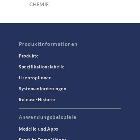
CHEMIE
Akku Design
Brennstoffzellen & Elektrolyseure
Elektrochemie
Produktinformationen
Korrosion und Korrosionsschutz
Verfahrenstechnik
Produkte
Spezifikationstabelle
COMSOL NOW
Lizenzoptionen
ELEKTROMAGNETIK
Systemanforderungen
Halbleiterbauelemente
Release-Historie
Hochfrequenz- und
Mikrowellentechnik
Anwendungsbeispiele
Niederfrequenz-Elektromagnetik
Plasmaphysik
Modelle und Apps
Strahlenoptik
Produkt Demo Videos