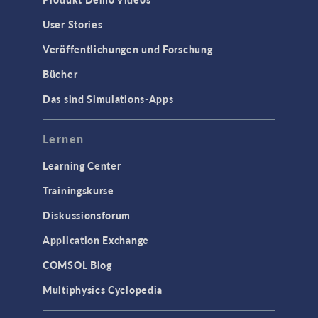
Verfolgung geladenener Teilchen
User Stories
Wellenoptik
Veröffentlichungen und Forschung
SCHNITTSTELLEN
Bücher
CAD-Import & LiveLink-Produkte für
Das sind Simulations-Apps
CAD
STRÖMUNG & WÄRME
Lernen
Computergestützte Fluiddynamik
Learning Center
(CFD)
Trainingskurse
Mikrofluidik
Diskussionsforum
Particle Tracing in Strömungen
Strömung in porösen Medien
Application Exchange
Wärmetransport
COMSOL Blog
Multiphysics Cyclopedia
STRUKTURMECHANIK &
AKUSTIK