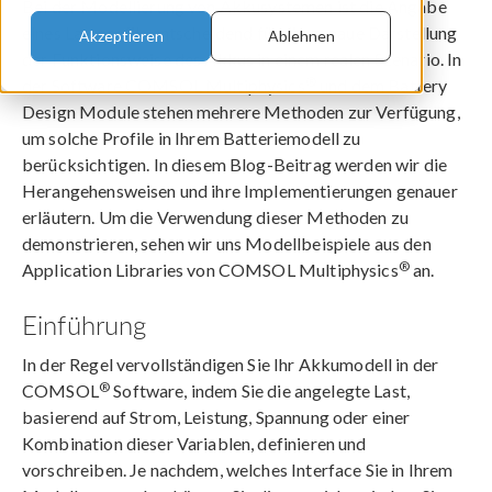
Bei der Modellierung von Akkusystemen ist die Angabe
eines Lastprofils entscheidend für die genaue Darstellung
Akzeptieren
Ablehnen
der Funktionsweise des Akkus in einem realen Szenario. In
®
der Software COMSOL Multiphysics
und dem Battery
Design Module stehen mehrere Methoden zur Verfügung,
um solche Profile in Ihrem Batteriemodell zu
berücksichtigen. In diesem Blog-Beitrag werden wir die
Herangehensweisen und ihre Implementierungen genauer
erläutern. Um die Verwendung dieser Methoden zu
demonstrieren, sehen wir uns Modellbeispiele aus den
®
Application Libraries von COMSOL Multiphysics
an.
Einführung
In der Regel vervollständigen Sie Ihr Akkumodell in der
®
COMSOL
Software, indem Sie die angelegte Last,
basierend auf Strom, Leistung, Spannung oder einer
Kombination dieser Variablen, definieren und
vorschreiben. Je nachdem, welches Interface Sie in Ihrem