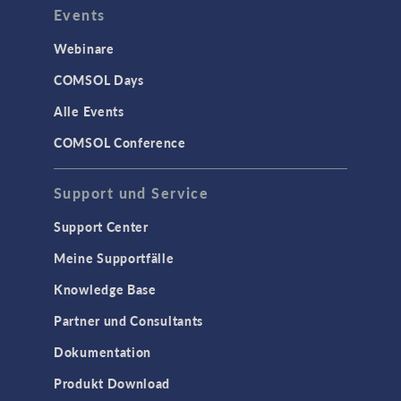
Events
Akustik & Schwingungen
Materialmodelle
Webinare
MEMS & Piezoelektrische Elemente
COMSOL Days
Strukturdynamik
Alle Events
Strukturmechanik
COMSOL Conference
WISSENSCHAFT AKTUELL
Support und Service
TAGS
Support Center
Meine Supportfälle
Knowledge Base
3D-Druck
Partner und Consultants
AC/DC Module
Dokumentation
Acoustics Module
Produkt Download
Ausgewählte Wissenschaftler