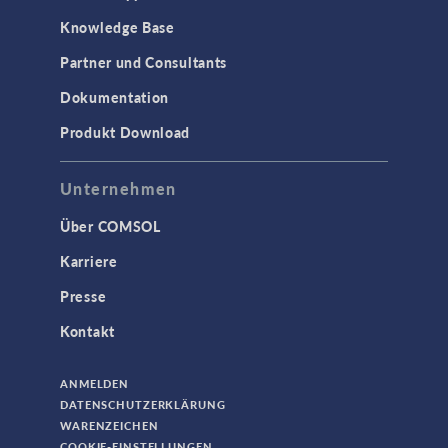
Knowledge Base
3D-Druck
Partner und Consultants
AC/DC Module
Dokumentation
Acoustics Module
Produkt Download
Ausgewählte Wissenschaftler
Battery Design Module
Unternehmen
Bioengineering
Über COMSOL
CFD Module
Karriere
Chemical Reaction Engineering Module
Presse
Corrosion Module
Kontakt
Electrochemistry Module
Fatigue Module
ANMELDEN
Fuel Cell & Electrolyzer Module
DATENSCHUTZERKLÄRUNG
WARENZEICHEN
Geomechanics Module
COOKIE-EINSTELLUNGEN