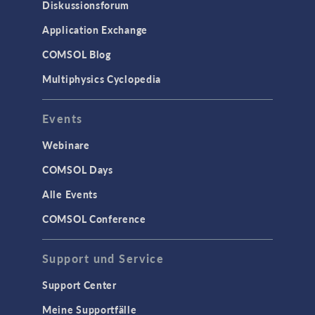
Particle Tracing in Strömungen
Diskussionsforum
Strömung in porösen Medien
Application Exchange
Wärmetransport
COMSOL Blog
Multiphysics Cyclopedia
STRUKTURMECHANIK &
AKUSTIK
Events
Akustik & Schwingungen
Materialmodelle
Webinare
MEMS & Piezoelektrische Elemente
COMSOL Days
Strukturdynamik
Alle Events
Strukturmechanik
COMSOL Conference
WISSENSCHAFT AKTUELL
Support und Service
TAGS
Support Center
Meine Supportfälle