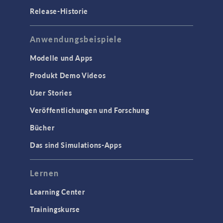
Release-Historie
Hochfrequenz- und
Mikrowellentechnik
Niederfrequenz-Elektromagnetik
Anwendungsbeispiele
Plasmaphysik
Modelle und Apps
Strahlenoptik
Produkt Demo Videos
Verfolgung geladenener Teilchen
User Stories
Wellenoptik
Veröffentlichungen und Forschung
SCHNITTSTELLEN
Bücher
CAD-Import & LiveLink-Produkte für
Das sind Simulations-Apps
CAD
STRÖMUNG & WÄRME
Lernen
Computergestützte Fluiddynamik
Learning Center
(CFD)
Trainingskurse
Mikrofluidik