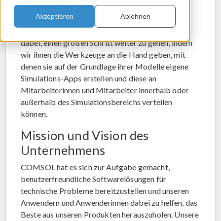
Produktdesigns und Prozesse zu verstehen,
Akzeptieren
Ablehnen
vorherzusagen, zu verbessern und zu optimieren.
Wir helfen unseren Nutzern und Nutzerinnen auch
dabei, einen großen Schritt weiter zu gehen, indem
wir ihnen die Werkzeuge an die Hand geben, mit
denen sie auf der Grundlage ihrer Modelle eigene
Simulations-Apps erstellen und diese an
Mitarbeiterinnen und Mitarbeiter innerhalb oder
außerhalb des Simulationsbereichs verteilen
können.
Mission und Vision des
Unternehmens
COMSOL hat es sich zur Aufgabe gemacht,
benutzerfreundliche Softwarelösungen für
technische Probleme bereitzustellen und unseren
Anwendern und Anwenderinnen dabei zu helfen, das
Beste aus unseren Produkten herauszuholen. Unsere