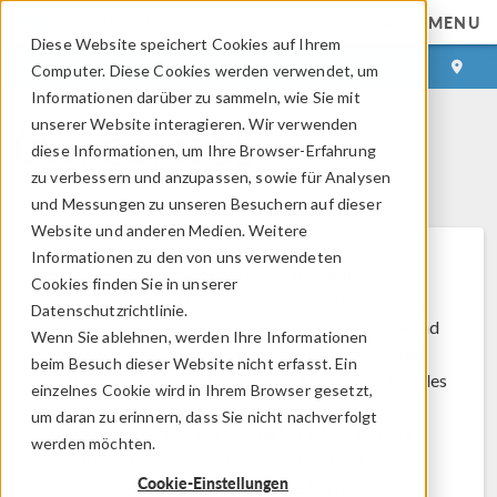
MENU
Diese Website speichert Cookies auf Ihrem
ANMELDEN
KONTAKT
Computer. Diese Cookies werden verwendet, um
Informationen darüber zu sammeln, wie Sie mit
unserer Website interagieren. Wir verwenden
Über COMSOL
diese Informationen, um Ihre Browser-Erfahrung
zu verbessern und anzupassen, sowie für Analysen
und Messungen zu unseren Besuchern auf dieser
Website und anderen Medien. Weitere
Informationen zu den von uns verwendeten
Bei COMSOL entwickeln wir mathematische
Cookies finden Sie in unserer
Modellierungssoftware, die neue Durchbrüche in
Datenschutzrichtlinie.
der Physik und im Ingenieurwesen ermöglicht – und
Wenn Sie ablehnen, werden Ihre Informationen
wir lieben, was wir tun. Unser Flaggschiffprodukt
beim Besuch dieser Website nicht erfasst. Ein
®
COMSOL Multiphysics
wird in allen Bereichen des
einzelnes Cookie wird in Ihrem Browser gesetzt,
Ingenieurwesens, der Fertigung und der
um daran zu erinnern, dass Sie nicht nachverfolgt
wissenschaftlichen Forschung zur Modellierung
werden möchten.
multiphysikalischer Systeme eingesetzt. Unsere
Cookie-Einstellungen
Kundinnen und Kunden nutzen die Software, um