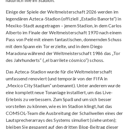
natürlich live im Stadion.
Einige der Spiele der Weltmeisterschaft 2026 werden im
legendären Azteca-Stadion (offiziell „Estadio Banorte”) in
Mexiko-Stadt ausgetragen – jenem Stadion, in dem Carlos
Alberto im Finale der Weltmeisterschaft 1970 nach einem
Pass von Pelé mit einem fantastischen, donnernden Schuss
mit dem Spann ein Tor erzielte, und in dem Diego
Maradona während der Weltmeisterschaft 1986 das „Tor
des Jahrhunderts“ („el barrilete cósmico“) schoss.
Das Azteca-Stadion wurde für die Weltmeisterschaft
umfassend renoviert (und temporär von der FIFA in
„Mexico City Stadium” unbenannt). Unter anderem wurde
eine komplett neue Tonanlage installiert, um das Live-
Erlebnis zu verbessern. Zum Spaß und um sich besser
vorstellen zu können, wie es im Stadion klingt, hat das
COMSOL-Team die Ausbreitung der Schallwellen eines der
Lautsprecherarrays des Systems simuliert (siehe unten);
bleiben Sie gespannt auf den dritten Blog-Beitrag dieser