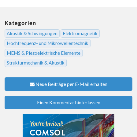
Kategorien
Akustik & Schwingungen
Elektromagnetik
Hochfrequenz- und Mikrowellentechnik
MEMS & Piezoelektrische Elemente
Strukturmechanik & Akustik
Neue Beiträge per E-Mail erhalten
Einen Kommentar hinterlassen