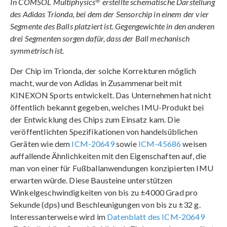
®
In COMSOL Multiphysics
erstellte schematische Darstellung
des Adidas Trionda, bei dem der Sensorchip in einem der vier
Segmente des Balls platziert ist. Gegengewichte in den anderen
drei Segmenten sorgen dafür, dass der Ball mechanisch
symmetrisch ist.
Der Chip im Trionda, der solche Korrekturen möglich
macht, wurde von Adidas in Zusammenarbeit mit
KINEXON Sports entwickelt. Das Unternehmen hat nicht
öffentlich bekannt gegeben, welches IMU-Produkt bei
der Entwicklung des Chips zum Einsatz kam. Die
veröffentlichten Spezifikationen von handelsüblichen
Geräten wie dem
ICM-20649
sowie
ICM-45686
weisen
auffallende Ähnlichkeiten mit den Eigenschaften auf, die
man von einer für Fußballanwendungen konzipierten IMU
erwarten würde. Diese Bausteine unterstützen
Winkelgeschwindigkeiten von bis zu ±4000 Grad pro
Sekunde (dps) und Beschleunigungen von bis zu ±32 g.
Interessanterweise wird im
Datenblatt des ICM-20649