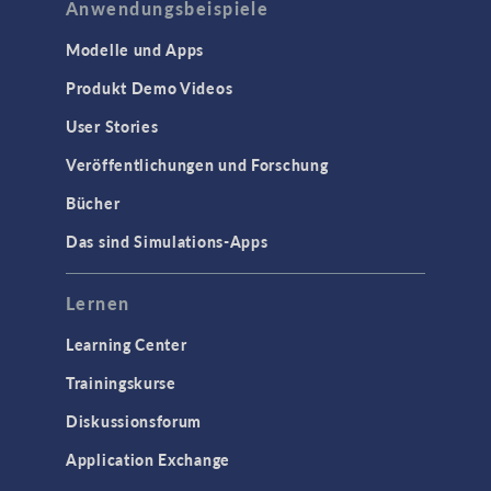
Anwendungsbeispiele
Niederfrequenz-Elektromagnetik
Plasmaphysik
Modelle und Apps
Strahlenoptik
Produkt Demo Videos
Verfolgung geladenener Teilchen
User Stories
Wellenoptik
Veröffentlichungen und Forschung
SCHNITTSTELLEN
Bücher
CAD-Import & LiveLink-Produkte für
Das sind Simulations-Apps
CAD
STRÖMUNG & WÄRME
Lernen
Computergestützte Fluiddynamik
Learning Center
(CFD)
Trainingskurse
Mikrofluidik
Diskussionsforum
Particle Tracing in Strömungen
Strömung in porösen Medien
Application Exchange