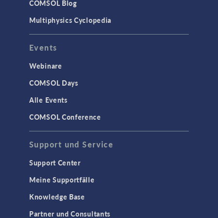
Wärmetransport
COMSOL Blog
Multiphysics Cyclopedia
STRUKTURMECHANIK &
AKUSTIK
Events
Akustik & Schwingungen
Materialmodelle
Webinare
MEMS & Piezoelektrische Elemente
COMSOL Days
Strukturdynamik
Alle Events
Strukturmechanik
COMSOL Conference
WISSENSCHAFT AKTUELL
Support und Service
TAGS
Support Center
Meine Supportfälle
Knowledge Base
3D-Druck
Partner und Consultants
AC/DC Module