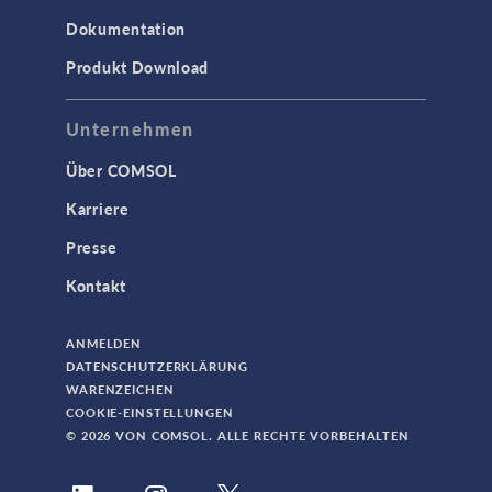
Dokumentation
Acoustics Module
Produkt Download
Ausgewählte Wissenschaftler
Battery Design Module
Unternehmen
Bioengineering
Über COMSOL
CFD Module
Karriere
Chemical Reaction Engineering Module
Presse
Corrosion Module
Kontakt
Electrochemistry Module
Fatigue Module
ANMELDEN
Fuel Cell & Electrolyzer Module
DATENSCHUTZERKLÄRUNG
WARENZEICHEN
Geomechanics Module
COOKIE-EINSTELLUNGEN
Granular Flow Module
© 2026 VON COMSOL. ALLE RECHTE VORBEHALTEN
Heat Transfer Module