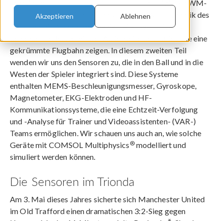
In meinem
letzten Blog-Beitrag
über den offiziellen WM-
®
Ball, den Adidas Trionda
, haben wir die Aerodynamik des
Akzeptieren
Ablehnen
Balls und die Aufprallmechanik bei Power Trivelas
behandelt, Schüsse mit der Außenseite des Fußes, die eine
gekrümmte Flugbahn zeigen. In diesem zweiten Teil
wenden wir uns den Sensoren zu, die in den Ball und in die
Westen der Spieler integriert sind. Diese Systeme
enthalten MEMS-Beschleunigungsmesser, Gyroskope,
Magnetometer, EKG-Elektroden und HF-
Kommunikationssysteme, die eine Echtzeit-Verfolgung
und -Analyse für Trainer und Videoassistenten- (VAR-)
Teams ermöglichen. Wir schauen uns auch an, wie solche
®
Geräte mit COMSOL Multiphysics
modelliert und
simuliert werden können.
Die Sensoren im Trionda
Am 3. Mai dieses Jahres sicherte sich Manchester United
im Old Trafford einen dramatischen 3:2-Sieg gegen