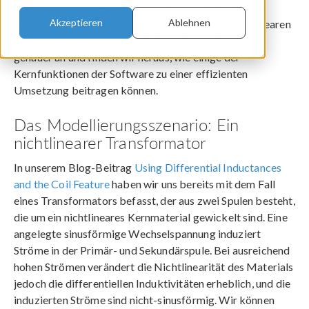
kürzlich in Form der Suche nach der zeitperiodischen
Akzeptieren
Ablehnen
stationären Lösung für ein Problem mit einer nichtlinearen
elektrischen Schaltung dar. Sehen wir uns diesen Fall
genauer an und finden wir heraus, wie einige der
Kernfunktionen der Software zu einer effizienten
Umsetzung beitragen können.
Das Modellierungsszenario: Ein
nichtlinearer Transformator
In unserem Blog-Beitrag
Using Differential Inductances
and the Coil Feature
haben wir uns bereits mit dem Fall
eines Transformators befasst, der aus zwei Spulen besteht,
die um ein nichtlineares Kernmaterial gewickelt sind. Eine
angelegte sinusförmige Wechselspannung induziert
Ströme in der Primär- und Sekundärspule. Bei ausreichend
hohen Strömen verändert die Nichtlinearität des Materials
jedoch die differentiellen Induktivitäten erheblich, und die
induzierten Ströme sind nicht-sinusförmig. Wir können