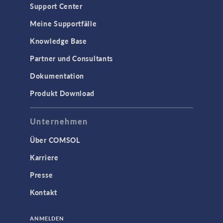
TAGS
Support Center
Meine Supportfälle
Knowledge Base
3D-Druck
Partner und Consultants
AC/DC Module
Dokumentation
Acoustics Module
Produkt Download
Ausgewählte Wissenschaftler
Battery Design Module
Unternehmen
Bioengineering
Über COMSOL
CFD Module
Karriere
Chemical Reaction Engineering Module
Presse
Corrosion Module
Kontakt
Electrochemistry Module
Fatigue Module
ANMELDEN