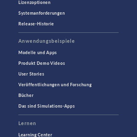
Lizenzoptionen
ELEKTROMAGNETIK
Systemanforderungen
Halbleiterbauelemente
Release-Historie
Hochfrequenz- und
Mikrowellentechnik
Anwendungsbeispiele
Niederfrequenz-Elektromagnetik
Plasmaphysik
Modelle und Apps
Strahlenoptik
Produkt Demo Videos
Verfolgung geladenener Teilchen
User Stories
Wellenoptik
Veröffentlichungen und Forschung
SCHNITTSTELLEN
Bücher
CAD-Import & LiveLink-Produkte für
Das sind Simulations-Apps
CAD
STRÖMUNG & WÄRME
Lernen
Computergestützte Fluiddynamik
Learning Center
(CFD)