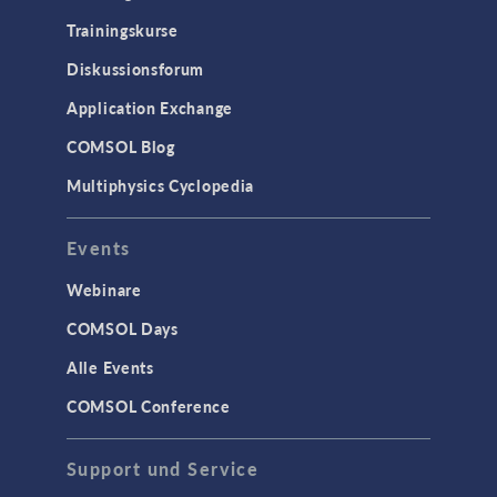
Trainingskurse
Mikrofluidik
Diskussionsforum
Particle Tracing in Strömungen
Strömung in porösen Medien
Application Exchange
Wärmetransport
COMSOL Blog
Multiphysics Cyclopedia
STRUKTURMECHANIK &
AKUSTIK
Events
Akustik & Schwingungen
Materialmodelle
Webinare
MEMS & Piezoelektrische Elemente
COMSOL Days
Strukturdynamik
Alle Events
Strukturmechanik
COMSOL Conference
WISSENSCHAFT AKTUELL
Support und Service