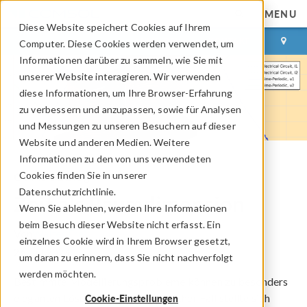
MENU
Diese Website speichert Cookies auf Ihrem
ANMELDEN
KONTAKT
Computer. Diese Cookies werden verwendet, um
Informationen darüber zu sammeln, wie Sie mit
unserer Website interagieren. Wir verwenden
diese Informationen, um Ihre Browser-Erfahrung
zu verbessern und anzupassen, sowie für Analysen
und Messungen zu unseren Besuchern auf dieser
Website und anderen Medien. Weitere
Informationen zu den von uns verwendeten
Cookies finden Sie in unserer
COMSOL Blog
Datenschutzrichtlinie.
Zeit als Raumdimension
Wenn Sie ablehnen, werden Ihre Informationen
beim Besuch dieser Website nicht erfasst. Ein
Von
Walter Frei
einzelnes Cookie wird in Ihrem Browser gesetzt,
26. Jul 2024
um daran zu erinnern, dass Sie nicht nachverfolgt
werden möchten.
Bestimmte Modellierungsprobleme können zu besonders
eleganten Lösungen führen. Ein solcher Fall stellte sich
Cookie-Einstellungen