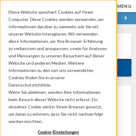
MENU
Diese Website speichert Cookies auf Ihrem
ANMELDEN
KONTAKT
Computer. Diese Cookies werden verwendet, um
Informationen darüber zu sammeln, wie Sie mit
unserer Website interagieren. Wir verwenden
diese Informationen, um Ihre Browser-Erfahrung
COMSOL Runtime™
5.6
Information
zu verbessern und anzupassen, sowie für Analysen
und Messungen zu unseren Besuchern auf dieser
Website und anderen Medien. Weitere
Version 5.6.0.401, May 5, 2021
Informationen zu den von uns verwendeten
Cookies finden Sie in unserer
Datenschutzrichtlinie.
Wenn Sie ablehnen, werden Ihre Informationen
beim Besuch dieser Website nicht erfasst. Ein
Was ist
einzelnes Cookie wird in Ihrem Browser gesetzt,
COMSOL Runtime™?
um daran zu erinnern, dass Sie nicht nachverfolgt
werden möchten.
COMSOL Runtime™ wird von COMSOL
Cookie-Einstellungen