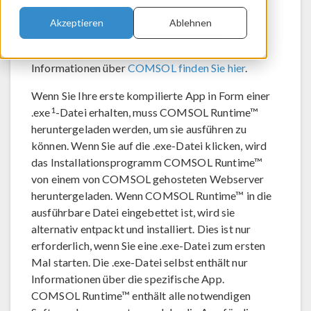
bereitgestellt, einem globalen Anbieter von
Simulationssoftware für Produktdesign und
Akzeptieren
Ablehnen
Forschung für technische Unternehmen,
Forschungslabore und Universitäten. Weitere
Informationen über
COMSOL finden Sie hier
.
Wenn Sie Ihre erste kompilierte App in Form einer
1
.exe
-Datei erhalten, muss COMSOL Runtime™
heruntergeladen werden, um sie ausführen zu
können. Wenn Sie auf die .exe-Datei klicken, wird
das Installationsprogramm COMSOL Runtime™
von einem von COMSOL gehosteten Webserver
heruntergeladen. Wenn COMSOL Runtime™ in die
ausführbare Datei eingebettet ist, wird sie
alternativ entpackt und installiert. Dies ist nur
erforderlich, wenn Sie eine .exe-Datei zum ersten
Mal starten. Die .exe-Datei selbst enthält nur
Informationen über die spezifische App.
COMSOL Runtime™ enthält alle notwendigen