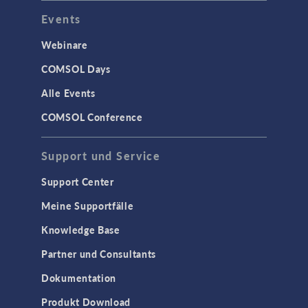
COMSOL 5.5 Update 1
Events
(5.5.0.306)
COMSOL 5.5
(5.5.0.292)
Webinare
COMSOL Days
Alle Events
COMSOL Conference
Support und Service
Support Center
Meine Supportfälle
Knowledge Base
Partner und Consultants
Dokumentation
Produkt Download