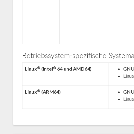
Betriebssystem-spezifische System
®
®
Linux
(Intel
64 und AMD64)
GNU 
Linu
®
Linux
(ARM64)
GNU 
Linu