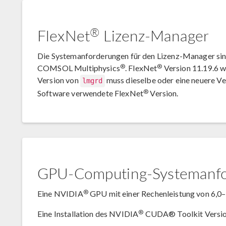
®
FlexNet
Lizenz-Manager
Die Systemanforderungen für den Lizenz-Manager sind
®
®
COMSOL Multiphysics
. FlexNet
Version 11.19.6 w
Version von
muss dieselbe oder eine neuere V
lmgrd
®
Software verwendete FlexNet
Version.
GPU-Computing-Systemanf
®
Eine NVIDIA
GPU mit einer Rechenleistung von 6,0–9,
®
Eine Installation des NVIDIA
CUDA® Toolkit Version 