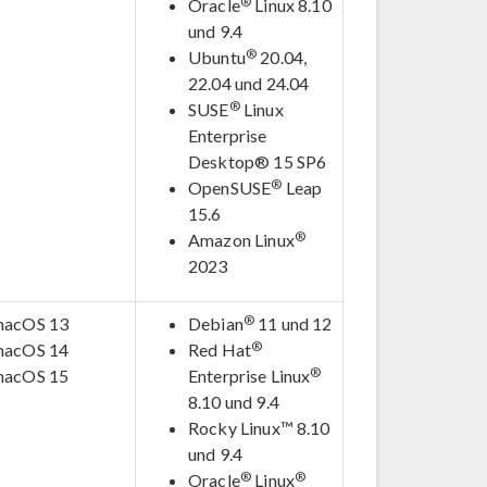
®
Oracle
Linux 8.10
und 9.4
®
Ubuntu
20.04,
22.04 und 24.04
®
SUSE
Linux
Enterprise
Desktop® 15 SP6
®
OpenSUSE
Leap
15.6
®
Amazon Linux
2023
®
macOS 13
Debian
11 und 12
®
macOS 14
Red Hat
®
macOS 15
Enterprise Linux
8.10 und 9.4
Rocky Linux™ 8.10
und 9.4
®
®
Oracle
Linux