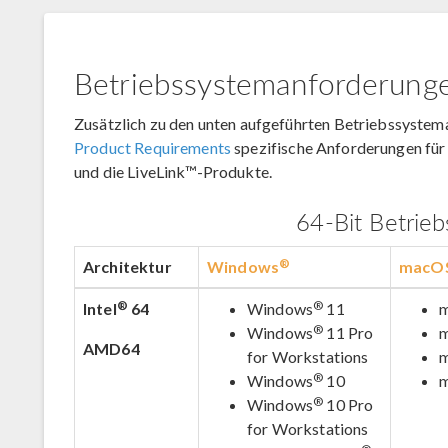
Betriebssystemanforderung
Zusätzlich zu den unten aufgeführten Betriebssystem
Product Requirements
spezifische Anforderungen fü
und die LiveLink™-Produkte.
64-Bit Betrie
®
Architektur
Windows
macO
®
®
Intel
64
Windows
11
®
Windows
11 Pro
AMD64
for Workstations
®
Windows
10
®
Windows
10 Pro
for Workstations