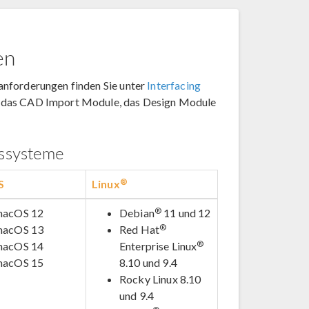
en
anforderungen finden Sie unter
Interfacing
r das CAD Import Module, das Design Module
bssysteme
®
S
Linux
®
macOS 12
Debian
11 und 12
®
macOS 13
Red Hat
®
macOS 14
Enterprise Linux
macOS 15
8.10 und 9.4
Rocky Linux 8.10
und 9.4