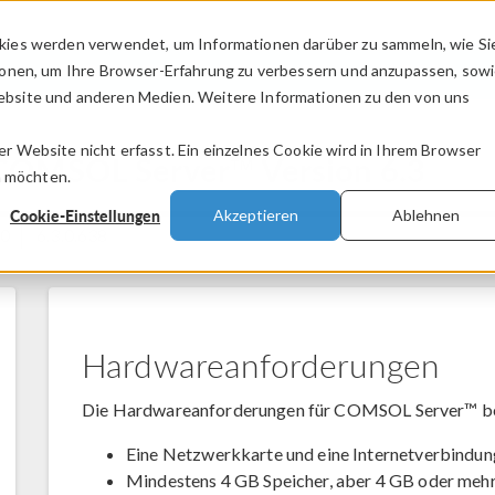
kies werden verwendet, um Informationen darüber zu sammeln, wie Si
PRODUKTE
BRANCHEN
VIDEOS
ionen, um Ihre Browser-Erfahrung zu verbessern und anzupassen, sow
bsite und anderen Medien. Weitere Informationen zu den von uns
.
 Website nicht erfasst. Ein einzelnes Cookie wird in Ihrem Browser
COMSOL Server™ Version 6.3
n möchten.
Cookie-Einstellungen
Akzeptieren
Ablehnen
20
6.3.0.638
Hardwareanforderungen
Die Hardwareanforderungen für COMSOL Server™ be
Eine Netzwerkkarte und eine Internetverbindung 
Mindestens 4 GB Speicher, aber 4 GB oder meh