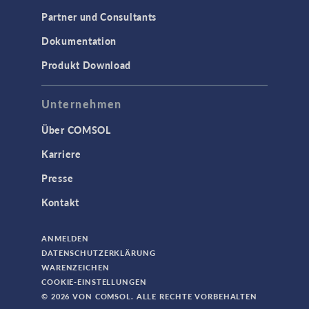
Partner und Consultants
AC/DC Module
Dokumentation
Acoustics Module
Produkt Download
Ausgewählte Wissenschaftler
Battery Design Module
Unternehmen
Bioengineering
Über COMSOL
CFD Module
Karriere
Chemical Reaction Engineering Module
Presse
Corrosion Module
Kontakt
Electrochemistry Module
Fatigue Module
ANMELDEN
Fuel Cell & Electrolyzer Module
DATENSCHUTZERKLÄRUNG
WARENZEICHEN
Geomechanics Module
COOKIE-EINSTELLUNGEN
Granular Flow Module
© 2026 VON COMSOL. ALLE RECHTE VORBEHALTEN