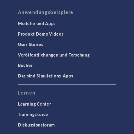
Mikrowellentechnik
Niederfrequenz-Elektromagnetik
Anwendungsbeispiele
Plasmaphysik
Modelle und Apps
Strahlenoptik
Produkt Demo Videos
Verfolgung geladenener Teilchen
User Stories
Wellenoptik
Veröffentlichungen und Forschung
SCHNITTSTELLEN
Bücher
CAD-Import & LiveLink-Produkte für
Das sind Simulations-Apps
CAD
STRÖMUNG & WÄRME
Lernen
Computergestützte Fluiddynamik
Learning Center
(CFD)
Trainingskurse
Mikrofluidik
Particle Tracing in Strömungen
Diskussionsforum