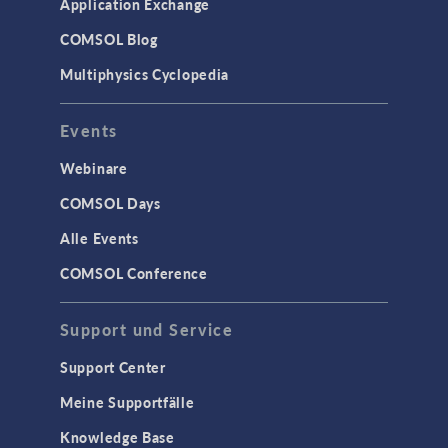
Strömung in porösen Medien
Application Exchange
Wärmetransport
COMSOL Blog
Multiphysics Cyclopedia
STRUKTURMECHANIK &
AKUSTIK
Events
Akustik & Schwingungen
Materialmodelle
Webinare
MEMS & Piezoelektrische Elemente
COMSOL Days
Strukturdynamik
Alle Events
Strukturmechanik
COMSOL Conference
WISSENSCHAFT AKTUELL
Support und Service
TAGS
Support Center
Meine Supportfälle
Knowledge Base
3D-Druck