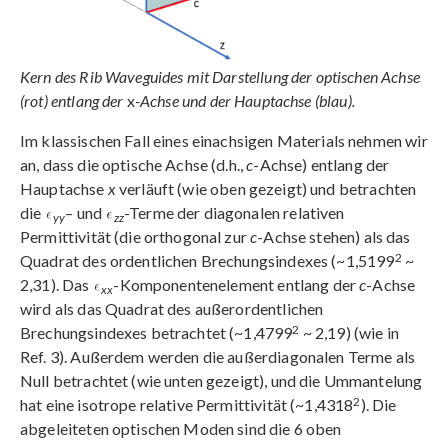
Kern des Rib Waveguides mit Darstellung der optischen Achse
(rot) entlang der
x
-Achse und der Hauptachse (blau).
Im klassischen Fall eines einachsigen Materials nehmen wir
an, dass die optische Achse (d.h.,
c
-Achse) entlang der
Hauptachse
x
verläuft (wie oben gezeigt) und betrachten
die
– und
-Terme der diagonalen relativen
yy
zz
Permittivität (die orthogonal zur
c
-Achse stehen) als das
2
Quadrat des ordentlichen Brechungsindexes (~1,5199
~
2,31). Das
-Komponentenelement entlang der
c
-Achse
xx
wird als das Quadrat des außerordentlichen
2
Brechungsindexes betrachtet (~1,4799
~ 2,19) (wie in
Ref. 3). Außerdem werden die außerdiagonalen Terme als
Null betrachtet (wie unten gezeigt), und die Ummantelung
2
hat eine isotrope relative Permittivität (~1,4318
). Die
abgeleiteten optischen Moden sind die 6 oben