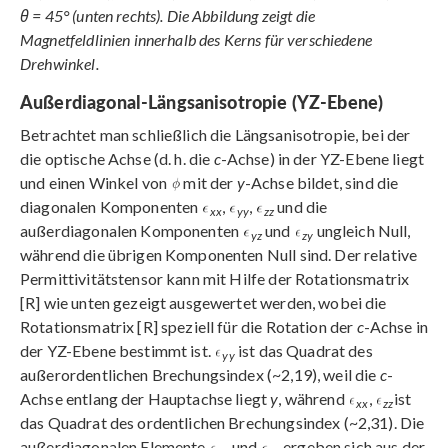
θ = 45° (unten rechts). Die Abbildung zeigt die
Magnetfeldlinien innerhalb des Kerns für verschiedene
Drehwinkel.
Außerdiagonal-Längsanisotropie (YZ-Ebene)
Betrachtet man schließlich die Längsanisotropie, bei der
die optische Achse (d. h. die
c
-Achse) in der YZ-Ebene liegt
und einen Winkel von
mit der
y
-Achse bildet, sind die
diagonalen Komponenten
,
,
und die
xx
yy
zz
außerdiagonalen Komponenten
und
ungleich Null,
yz
zy
während die übrigen Komponenten Null sind. Der relative
Permittivitätstensor kann mit Hilfe der Rotationsmatrix
[R] wie unten gezeigt ausgewertet werden, wobei die
Rotationsmatrix [R] speziell für die Rotation der
c
-Achse in
der YZ-Ebene bestimmt ist.
ist das Quadrat des
yy
außerordentlichen Brechungsindex (~2,19), weil die
c
-
Achse entlang der Hauptachse liegt
y
, während
,
ist
xx
zz
das Quadrat des ordentlichen Brechungsindex (~2,31). Die
außerdiagonalen Elemente
und
ergeben sich aus der