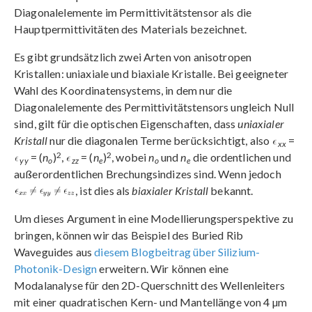
Diagonalelemente im Permittivitätstensor als die
Hauptpermittivitäten des Materials bezeichnet.
Es gibt grundsätzlich zwei Arten von anisotropen
Kristallen: uniaxiale und biaxiale Kristalle. Bei geeigneter
Wahl des Koordinatensystems, in dem nur die
Diagonalelemente des Permittivitätstensors ungleich Null
sind, gilt für die optischen Eigenschaften, dass
uniaxialer
Kristall
nur die diagonalen Terme berücksichtigt, also
=
xx
2
2
= (
n
)
,
= (
n
)
, wobei
n
und
n
die ordentlichen und
yy
o
zz
e
o
e
außerordentlichen Brechungsindizes sind. Wenn jedoch
, ist dies als
biaxialer Kristall
bekannt.
Um dieses Argument in eine Modellierungsperspektive zu
bringen, können wir das Beispiel des Buried Rib
Waveguides aus
diesem Blogbeitrag über Silizium-
Photonik-Design
erweitern. Wir können eine
Modalanalyse für den 2D-Querschnitt des Wellenleiters
mit einer quadratischen Kern- und Mantellänge von 4 µm