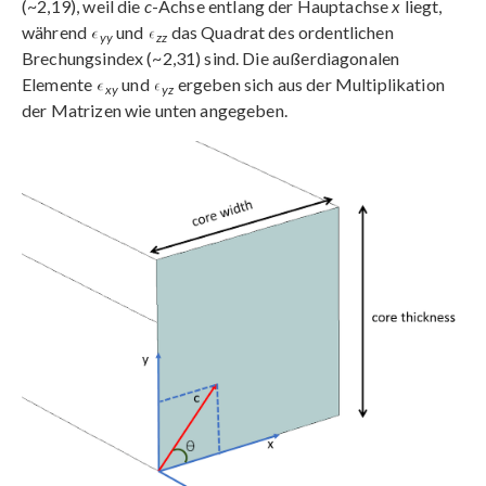
(~2,19), weil die
c
-Achse entlang der Hauptachse
x
liegt,
während
und
das Quadrat des ordentlichen
yy
zz
Brechungsindex (~2,31) sind. Die außerdiagonalen
Elemente
und
ergeben sich aus der Multiplikation
xy
yz
der Matrizen wie unten angegeben.