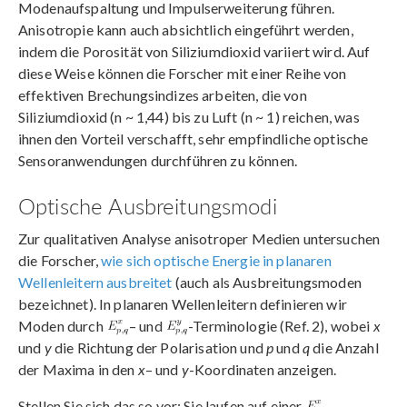
Modenaufspaltung und Impulserweiterung führen.
Anisotropie kann auch absichtlich eingeführt werden,
indem die Porosität von Siliziumdioxid variiert wird. Auf
diese Weise können die Forscher mit einer Reihe von
effektiven Brechungsindizes arbeiten, die von
Siliziumdioxid (n ~ 1,44) bis zu Luft (n ~ 1) reichen, was
ihnen den Vorteil verschafft, sehr empfindliche optische
Sensoranwendungen durchführen zu können.
Optische Ausbreitungsmodi
Zur qualitativen Analyse anisotroper Medien untersuchen
die Forscher,
wie sich optische Energie in planaren
Wellenleitern ausbreitet
(auch als Ausbreitungsmoden
bezeichnet). In planaren Wellenleitern definieren wir
Moden durch
– und
-Terminologie (Ref. 2), wobei
x
und
y
die Richtung der Polarisation und
p
und
q
die Anzahl
der Maxima in den
x
– und
y
-Koordinaten anzeigen.
Stellen Sie sich das so vor: Sie laufen auf einer