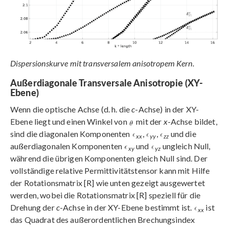
Dispersionskurve mit transversalem anisotropem Kern.
Außerdiagonale Transversale Anisotropie (XY-
Ebene)
Wenn die optische Achse (d. h. die
c
-Achse) in der XY-
Ebene liegt und einen Winkel von
mit der
x
-Achse bildet,
sind die diagonalen Komponenten
,
,
und die
xx
yy
zz
außerdiagonalen Komponenten
und
ungleich Null,
xy
yz
während die übrigen Komponenten gleich Null sind. Der
vollständige relative Permittivitätstensor kann mit Hilfe
der Rotationsmatrix [R] wie unten gezeigt ausgewertet
werden, wobei die Rotationsmatrix [R] speziell für die
Drehung der
c
-Achse in der XY-Ebene bestimmt ist.
ist
xx
das Quadrat des außerordentlichen Brechungsindex