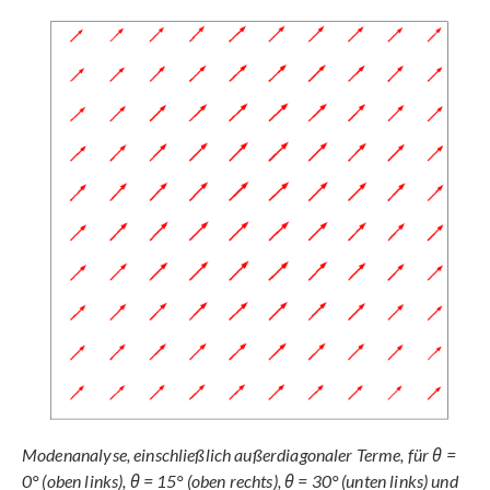
Modenanalyse, einschließlich außerdiagonaler Terme, für θ =
0° (oben links), θ = 15° (oben rechts), θ = 30° (unten links) und