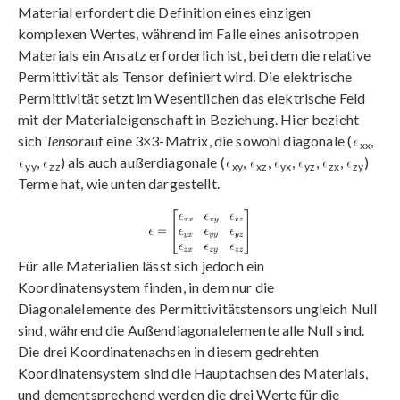
Material erfordert die Definition eines einzigen
komplexen Wertes, während im Falle eines anisotropen
Materials ein Ansatz erforderlich ist, bei dem die relative
Permittivität als Tensor definiert wird. Die elektrische
Permittivität setzt im Wesentlichen das elektrische Feld
mit der Materialeigenschaft in Beziehung. Hier bezieht
sich
Tensor
auf eine 3×3-Matrix, die sowohl diagonale (
,
xx
,
) als auch außerdiagonale (
,
,
,
,
,
)
yy
zz
xy
xz
yx
yz
zx
zy
Terme hat, wie unten dargestellt.
Für alle Materialien lässt sich jedoch ein
Koordinatensystem finden, in dem nur die
Diagonalelemente des Permittivitätstensors ungleich Null
sind, während die Außendiagonalelemente alle Null sind.
Die drei Koordinatenachsen in diesem gedrehten
Koordinatensystem sind die Hauptachsen des Materials,
und dementsprechend werden die drei Werte für die