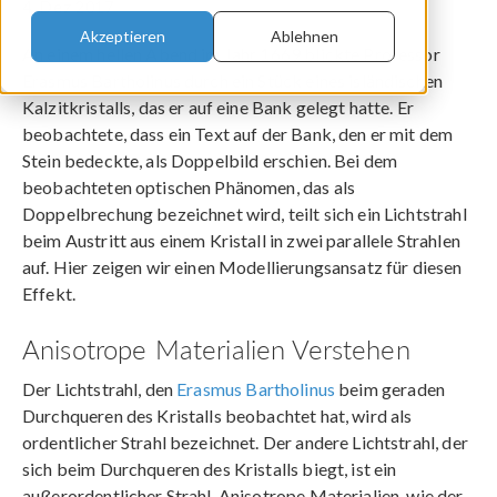
4. Dez 2017
Akzeptieren
Ablehnen
An einem hellen Abend im Jahr 1669 blickte Professor
Erasmus Bartholinus durch ein Stück eines isländischen
Kalzitkristalls, das er auf eine Bank gelegt hatte. Er
beobachtete, dass ein Text auf der Bank, den er mit dem
Stein bedeckte, als Doppelbild erschien. Bei dem
beobachteten optischen Phänomen, das als
Doppelbrechung bezeichnet wird, teilt sich ein Lichtstrahl
beim Austritt aus einem Kristall in zwei parallele Strahlen
auf. Hier zeigen wir einen Modellierungsansatz für diesen
Effekt.
Anisotrope Materialien Verstehen
Der Lichtstrahl, den
Erasmus Bartholinus
beim geraden
Durchqueren des Kristalls beobachtet hat, wird als
ordentlicher Strahl bezeichnet. Der andere Lichtstrahl, der
sich beim Durchqueren des Kristalls biegt, ist ein
außerordentlicher Strahl. Anisotrope Materialien, wie der