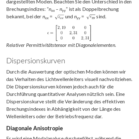
dargestellten Moden. Beachten Sie den Unterschied in den
Brechungsindizes: “
n
–
n
” ist als Doppelbrechung
xx
yy
bekannt, bei der
n
=
und
n
=
sind.
xx
yy
Relativer Permittivitätstensor mit Diagonalelementen.
Dispersionskurven
Durch die Auswertung der optischen Moden können wir
das Verhalten des Lichtwellenleiters visuell nachvollziehen.
Die Dispersionskurven können jedoch auch für die
Durchführung quantitativer Analysen nützlich sein. Eine
Dispersionskurve stellt die Veränderung des effektiven
Brechungsindexes in Abhängigkeit von der Länge des
Wellenleiters oder der Betriebsfrequenz dar.
Diagonale Anisotropie
Es wird eine Modalanalyse durchgeführt, während die