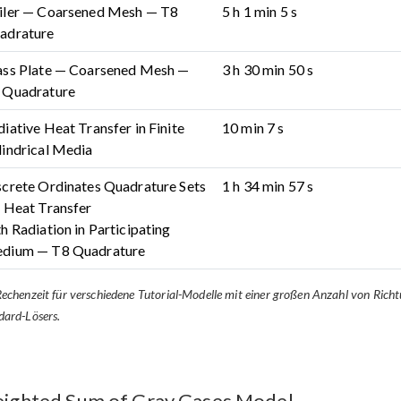
iler — Coarsened Mesh — T8
5 h 1 min 5 s
adrature
ass Plate — Coarsened Mesh —
3 h 30 min 50 s
 Quadrature
iative Heat Transfer in Finite
10 min 7 s
lindrical Media
screte Ordinates Quadrature Sets
1 h 34 min 57 s
r Heat Transfer
h Radiation in Participating
dium — T8 Quadrature
Rechenzeit für verschiedene Tutorial-Modelle mit einer großen Anzahl von Rich
dard-Lösers.
ighted Sum of Gray Gases Model