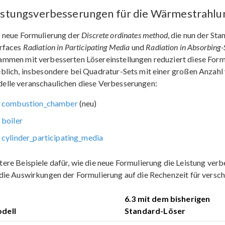
istungsverbesserungen für die Wärmestrahlun
e neue Formulierung der
Discrete ordinates method
, die nun der St
erfaces
Radiation in Participating Media
und
Radiation in Absorbing-
ammen mit verbesserten Lösereinstellungen reduziert diese For
blich, insbesondere bei Quadratur-Sets mit einer großen Anzahl 
elle veranschaulichen diese Verbesserungen:
combustion_chamber
(neu)
boiler
cylinder_participating_media
ere Beispiele dafür, wie die neue Formulierung die Leistung verbes
die Auswirkungen der Formulierung auf die Rechenzeit für versc
6.3 mit dem bisherigen
dell
Standard-Löser