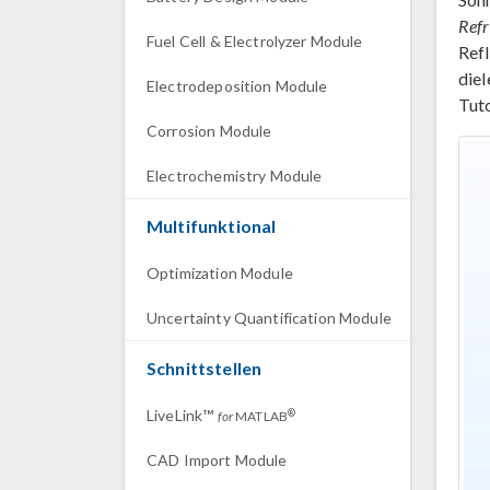
Refr
Fuel Cell & Electrolyzer Module
Refl
diel
Electrodeposition Module
Tut
Corrosion Module
Electrochemistry Module
Multifunktional
Optimization Module
Uncertainty Quantification Module
Schnittstellen
LiveLink™
®
for
MATLAB
CAD Import Module