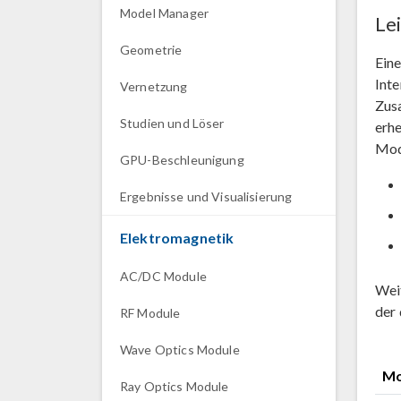
Model Manager
Le
Geometrie
Ein
Int
Vernetzung
Zus
Studien und Löser
erhe
Mod
GPU-Beschleunigung
Ergebnisse und Visualisierung
Elektromagnetik
AC/DC Module
Weit
der 
RF Module
Wave Optics Module
Mo
Ray Optics Module