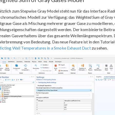
tzlich zum Stepwise Gray Model steht nun für das Interface
Radi
ychromatisches Modell zur Verfügung: das
Weighted Sum of Gray
tgraue Gase als Mischung mehrerer grauer Gase zu modellieren, d
hlungseigenschaften dargestellt werden. Der kombinierte Beitrag
 realen Gasverhaltens über das gesamte Wellenlängenspektrum. D
 Verbrennung von Bedeutung. Das neue Feature ist in den Tutori
dicting Wall Temperatures in a Smoke Exhaust Duct
zu sehen.