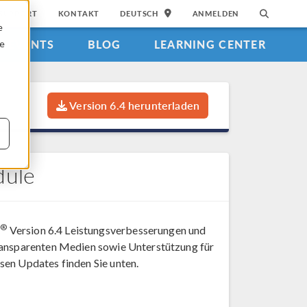
SUPPORT
KONTAKT
DEUTSCH
ANMELDEN
e
EVENTS
BLOG
LEARNING CENTER
ie
Version 6.4 herunterladen
dule
®
s
Version 6.4 Leistungsverbesserungen und
transparenten Medien sowie Unterstützung für
sen Updates finden Sie unten.