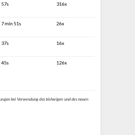
57s
316x
7 min 51s
26x
37s
16x
45s
126x
tungen bei Verwendung des bisherigen und des neuen