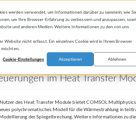
kies werden verwendet, um Informationen darüber zu sammeln, wie Si
PRODUKTE
BRANCHEN
VIDEOS
ionen, um Ihre Browser-Erfahrung zu verbessern und anzupassen, sow
bsite und anderen Medien. Weitere Informationen zu den von uns
.
 Website nicht erfasst. Ein einzelnes Cookie wird in Ihrem Browser
®
6.4 Release Highlights
n möchten.
Cookie-Einstellungen
Akzeptieren
Ablehnen
euerungen im Heat Transfer Mo
 Nutzer des Heat Transfer Module bietet COMSOL Multiphysic
neues polychromatisches Modell für die Wärmestrahlung in teil
Modellierung der Spiegelbrechung. Weitere Informationen zu die