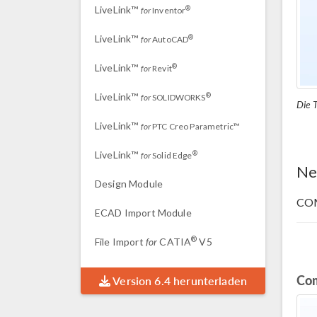
LiveLink™
®
for
Inventor
LiveLink™
®
for
AutoCAD
LiveLink™
®
for
Revit
LiveLink™
®
for
SOLIDWORKS
Die 
LiveLink™
for
PTC Creo Parametric™
LiveLink™
®
for
Solid Edge
Ne
Design Module
COM
ECAD Import Module
®
File Import
for
CATIA
V5
Co
Version 6.4 herunterladen