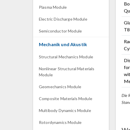
Bo
Plasma Module
Qu
Electric Discharge Module
Gl
T8
Semiconductor Module
Rad
Mechanik und Akustik
Cy
Structural Mechanics Module
Di
fo
Nonlinear Structural Materials
wit
Module
Me
Geomechanics Module
Die 
Composite Materials Module
Stan
Multibody Dynamics Module
Rotordynamics Module
We