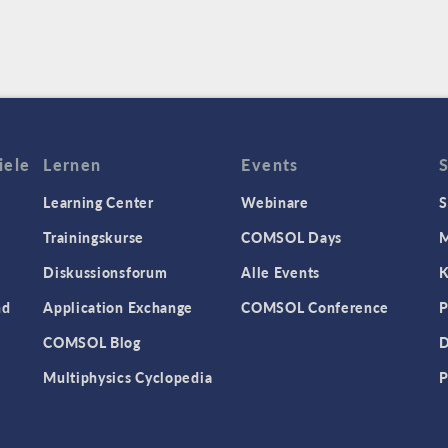
iele
Lernen
Events
Learning Center
Webinare
S
Trainingskurse
COMSOL Days
M
Diskussionsforum
Alle Events
K
nd
Application Exchange
COMSOL Conference
P
COMSOL Blog
D
Multiphysics Cyclopedia
P