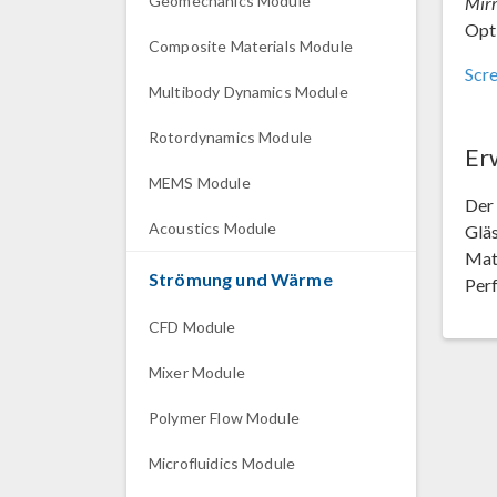
Geomechanics Module
Mir
Opt
Composite Materials Module
Scr
Multibody Dynamics Module
Rotordynamics Module
Er
MEMS Module
Der
Acoustics Module
Gläs
Mate
Strömung und Wärme
Perf
CFD Module
Mixer Module
Polymer Flow Module
Microfluidics Module