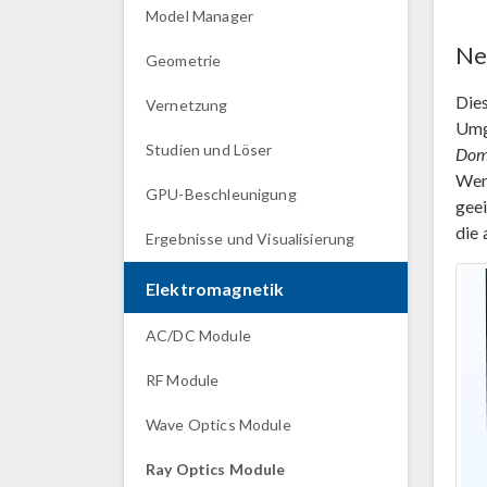
Model Manager
Ne
Geometrie
Dies
Vernetzung
Umg
Studien und Löser
Dom
Wen
GPU-Beschleunigung
geei
die 
Ergebnisse und Visualisierung
Elektromagnetik
AC/DC Module
RF Module
Wave Optics Module
Ray Optics Module