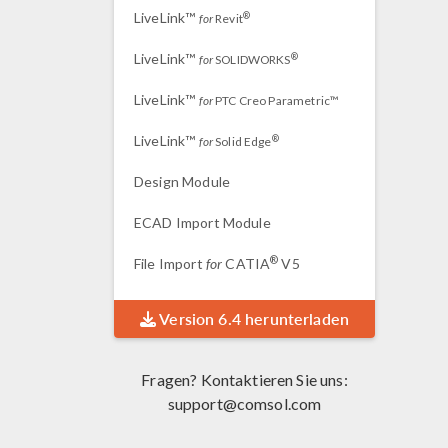
LiveLink™
®
for
Revit
LiveLink™
®
for
SOLIDWORKS
LiveLink™
for
PTC Creo Parametric™
LiveLink™
®
for
Solid Edge
Design Module
ECAD Import Module
®
File Import
for
CATIA
V5
Version 6.4 herunterladen
Fragen? Kontaktieren Sie uns:
support@comsol.com