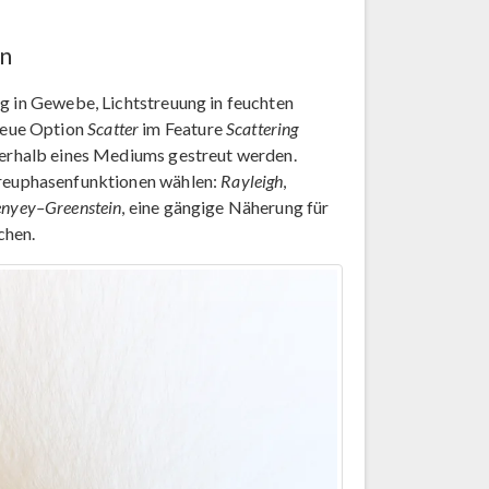
n
ng in Gewebe, Lichtstreuung in feuchten
neue Option
Scatter
im Feature
Scattering
nnerhalb eines Mediums gestreut werden.
treuphasenfunktionen wählen:
Rayleigh
,
nyey–Greenstein
, eine gängige Näherung für
chen.