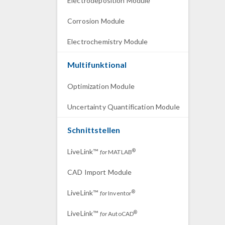
Electrodeposition Module
Corrosion Module
Electrochemistry Module
Multifunktional
Optimization Module
Uncertainty Quantification Module
Schnittstellen
LiveLink™
®
for
MATLAB
CAD Import Module
LiveLink™
®
for
Inventor
LiveLink™
®
for
AutoCAD