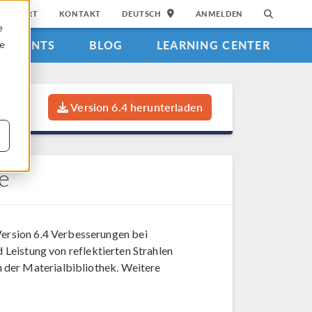
SUPPORT
KONTAKT
DEUTSCH
ANMELDEN
e
EVENTS
BLOG
LEARNING CENTER
ie
Version 6.4 herunterladen
e
ersion 6.4 Verbesserungen bei
d Leistung von reflektierten Strahlen
 der Materialbibliothek. Weitere