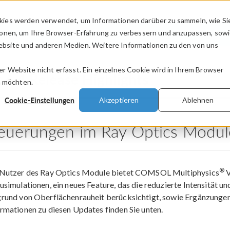
kies werden verwendet, um Informationen darüber zu sammeln, wie Si
PRODUKTE
BRANCHEN
VIDEOS
ionen, um Ihre Browser-Erfahrung zu verbessern und anzupassen, sow
bsite und anderen Medien. Weitere Informationen zu den von uns
.
 Website nicht erfasst. Ein einzelnes Cookie wird in Ihrem Browser
®
6.4 Release Highlights
n möchten.
Cookie-Einstellungen
Akzeptieren
Ablehnen
euerungen im Ray Optics Modul
®
 Nutzer des Ray Optics Module bietet COMSOL Multiphysics
V
usimulationen, ein neues Feature, das die reduzierte Intensität un
grund von Oberflächenrauheit berücksichtigt, sowie Ergänzungen
rmationen zu diesen Updates finden Sie unten.