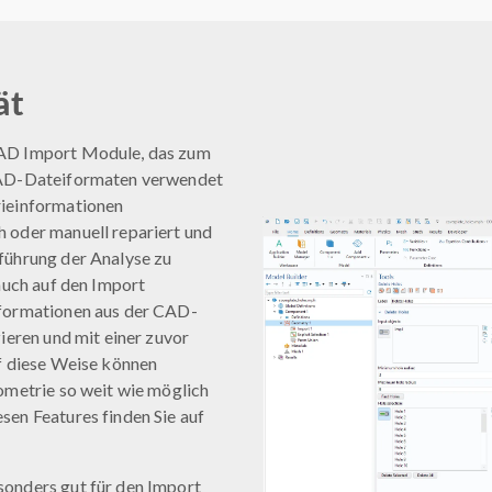
ät
CAD Import Module, das zum
 CAD-Dateiformaten verwendet
rieinformationen
 oder manuell repariert und
führung der Analyse zu
 auch auf den Import
nformationen aus der CAD-
ieren und mit einer zuvor
uf diese Weise können
ometrie so weit wie möglich
sen Features finden Sie auf
sonders gut für den Import