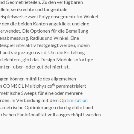
nd Geometrieteilen. Zu den verfügbaren
lele, senkrechte und tangentiale
eispielsweise zwei Polygonsegmente im Winkel
erden die beiden Kanten angeklickt und eine
verwendet. Die Optionen für die Bemaßung
enabmessung, Radius und Winkel. Eine
spiel interaktiv festgelegt werden, indem
t und sie gezogen wird. Um die Erstellung
rleichtern, gibt das Design Module sofortige
ter-, über- oder gut definiert ist.
gen können mithilfe des allgemeinen
®
in COMSOL Multiphysics
parametrisiert
etrische Sweeps für eine oder mehrere
rden. In Verbindung mit dem
Optimization
ametrische Optimierungen durchgeführt und
trischen Funktionalität voll ausgeschöpft werden.